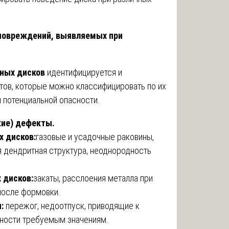
 повреждений, выявляемых при
сных дисков
идентифицируется и
тов, которые можно классифицировать по их
 потенциальной опасности.
кие) дефекты.
 дисков:
газовые и усадочные раковины,
я дендритная структура, неоднородность
 дисков:
закаты, расслоения металла при
после формовки.
:
пережог, недоотпуск, приводящие к
чности требуемым значениям.