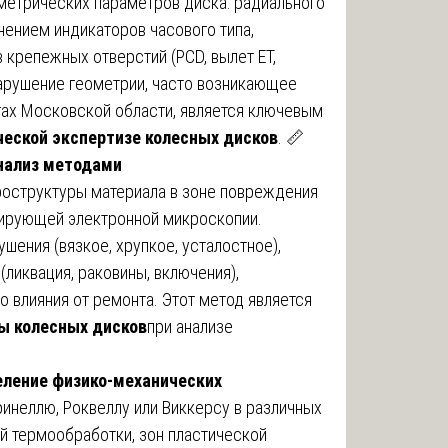
метрических параметров диска: радиального
нением индикаторов часового типа,
 крепежных отверстий (PCD, вылет ET,
Нарушение геометрии, часто возникающее
гах Московской области, является ключевым
ческой экспертизе колесных дисков
. 📏
нализ методами
оструктуры материала в зоне повреждения
нирующей электронной микроскопии.
шения (вязкое, хрупкое, усталостное),
ликвация, раковины, включения),
о влияния от ремонта. Этот метод является
ы колесных дисков
при анализе
еление физико-механических
инеллю, Роквеллу или Виккерсу в различных
й термообработки, зон пластической