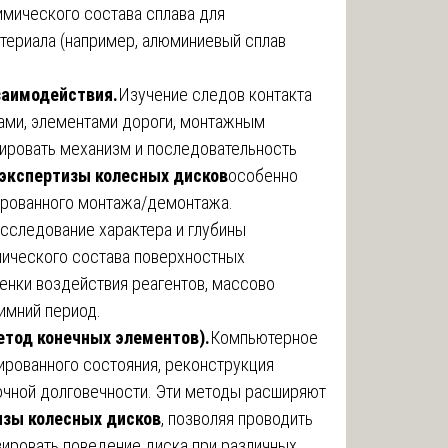
имического состава сплава для
териала (например, алюминиевый сплав
заимодействия.
Изучение следов контакта
ами, элементами дороги, монтажным
ировать механизм и последовательность
 экспертизы колесных дисков
особенно
ированного монтажа/демонтажа.
сследование характера и глубины
мического состава поверхностных
енки воздействия реагентов, массово
имний период.
тод конечных элементов).
Компьютерное
рованного состояния, реконструкция
очной долговечности. Эти методы расширяют
изы колесных дисков
, позволяя проводить
зировать поведение диска при различных