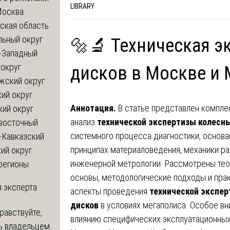
LIBRARY
Москва
ская область
льный округ
🔩🔬 Техническая э
-Западный
округ
дисков в Москве и 
жский округ
ий округ
Аннотация.
В статье представлен компле
кий округ
анализ
технической экспертизы колесн
восточный
системного процесса диагностики, основа
-Кавказский
принципах материаловедения, механики р
ий округ
инженерной метрологии. Рассмотрены те
регионы
основы, методологические подходы и пра
 эксперта
аспекты проведения
технической экспе
дисков
в условиях мегаполиса. Особое в
равствуйте,
влиянию специфических эксплуатационны
ь владельцем