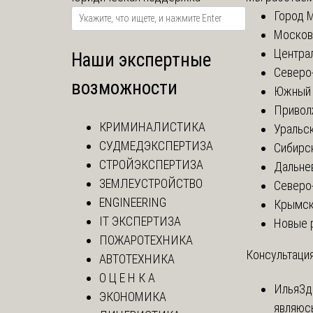
Город 
Москов
Центра
Наши экспертные
Северо
возможности
Южный 
Привол
КРИМИНАЛИСТИКА
Уральск
СУДМЕДЭКСПЕРТИЗА
Сибирс
СТРОЙЭКСПЕРТИЗА
Дальне
ЗЕМЛЕУСТРОЙСТВО
Северо
ENGINEERING
Крымск
IT ЭКСПЕРТИЗА
Новые 
ПОЖАРОТЕХНИКА
Консультация
АВТОТЕХНИКА
О Ц Е Н К А
Илья
Зд
ЭКОНОМИКА
являюс