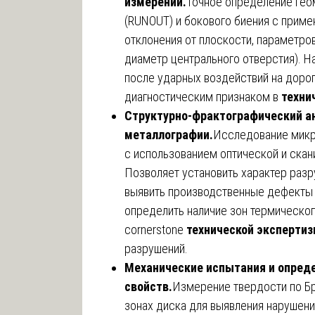
измерений.
Точное определение гео
(RUNOUT) и бокового биения с приме
отклонения от плоскости, параметров
диаметр центрального отверстия). 
после ударных воздействий на доро
диагностическим признаком в
техни
Структурно-фрактографический а
металлографии.
Исследование микр
с использованием оптической и ска
Позволяет установить характер разру
выявить производственные дефекты (
определить наличие зон термическог
cornerstone
технической экспертиз
разрушений.
Механические испытания и опред
свойств.
Измерение твердости по Бр
зонах диска для выявления нарушени