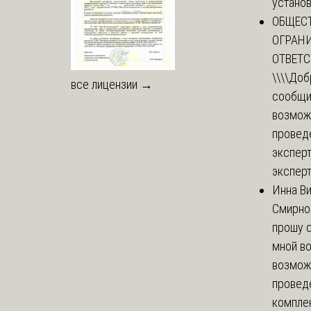
установи
ОБЩЕС
ОГРАН
ОТВЕТ
\\\\
Доб
все лицензии →
сообщи
возмож
провед
эксперт
эксперт
Инна В
Смирно
прошу с
мной в
возмож
провед
комплек