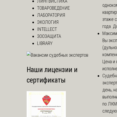
ЛИНГВИСТИКА
одноко
ТОВАРОВЕДЕНИЕ
кварти
ЛАБОРАТОРИЯ
этаже с
ЭКОЛОГИЯ
года. До
INTELLECT
Макси
ЗООЗАЩИТА
Вы экс
LIBRARY
(дульно
компенс
Цена и 
Наши лицензии и
исполне
Судебн
сертификаты
экспер
день, 
выполни
по ЛКМ.
следую