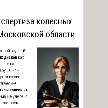
кспертиза колесных
Московской области
ксный научный
ых дисков
как
нного на
азрушения и
оретические
ктические
ртизы колесных
нимание уделено
х факторов