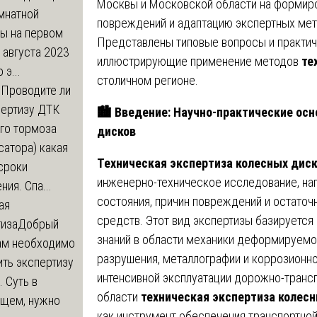
Москвы и Московской области на формир
мнатной
повреждений и адаптацию экспертных мет
ры на первом
Представлены типовые вопросы и практич
 августа 2023
иллюстрирующие применение методов
те
 э...
столичном регионе.
м
Проводите ли
пертизу ДТК
🏙
️ Введение: Научно-практические ос
го тормоза
дисков
атора) какая
Техническая экспертиза колесных дис
сроки
инженерно-техническое исследование, нап
ния. Спа...
состояния, причин повреждений и остаточ
ая
средств. Этот вид экспертизы базируется
тиза
Добрый
знаний в области механики деформируемог
нам необходимо
разрушения, металлографии и коррозионно
ть экспертизу
интенсивной эксплуатации дорожно-тран
 Суть в
области
техническая экспертиза колес
щем, нужно
как инструмент обеспечения транспортной