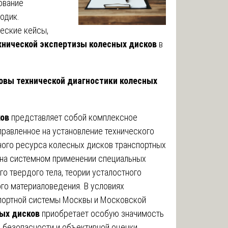
ование
одик.
еские кейсы,
хнической экспертизы колесных дисков
в
новы технической диагностики колесных
ков
представляет собой комплексное
равленное на установление технического
ного ресурса колесных дисков транспортных
 на системном применении специальных
о твердого тела, теории усталостного
го материаловедения. В условиях
спортной системы Москвы и Московской
ных дисков
приобретает особую значимость
 безопасности и объективной оценки