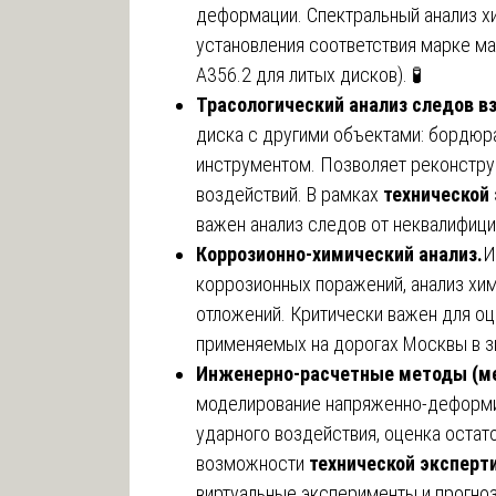
деформации. Спектральный анализ х
установления соответствия марке ма
А356.2 для литых дисков). 🧪
Трасологический анализ следов в
диска с другими объектами: бордюр
инструментом. Позволяет реконстру
воздействий. В рамках
технической
важен анализ следов от неквалифиц
Коррозионно-химический анализ.
И
коррозионных поражений, анализ хи
отложений. Критически важен для оц
применяемых на дорогах Москвы в з
Инженерно-расчетные методы (ме
моделирование напряженно-деформи
ударного воздействия, оценка остат
возможности
технической эксперт
виртуальные эксперименты и прогно