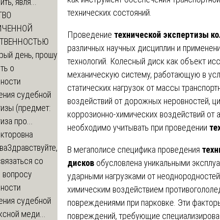
ть, явля...
технических состояний.
ТВО
ИЧЕННОЙ
Проведение
технической экспертизы к
СТВЕННОСТЬЮ
различных научных дисциплин и применен
рый день, прошу
технологий. Колесный диск как объект и
ть о
механическую систему, работающую в усл
ности
статических нагрузок от массы транспорт
ения судебной
воздействий от дорожных неровностей, ци
изы (предмет:
коррозионно-химических воздействий от 
иза про...
необходимо учитывать при проведении
те
икторовна
ва
Здравствуйте,
В мегаполисе специфика проведения
техн
вязаться со
дисков
обусловлена уникальными эксплу
о вопросу
ударными нагрузками от неоднородностей
ности
химическим воздействием противогололе
ения судебной
повреждениями при парковке. Эти факто
сной меди...
повреждений, требующие специализирова