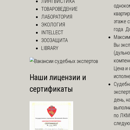
ЛИНГВИСТИКА
одноко
ТОВАРОВЕДЕНИЕ
кварти
ЛАБОРАТОРИЯ
этаже с
ЭКОЛОГИЯ
года. До
INTELLECT
Макси
ЗООЗАЩИТА
Вы экс
LIBRARY
(дульно
компенс
Цена и 
Наши лицензии и
исполне
Судебн
сертификаты
экспер
день, 
выполни
по ЛКМ.
следую