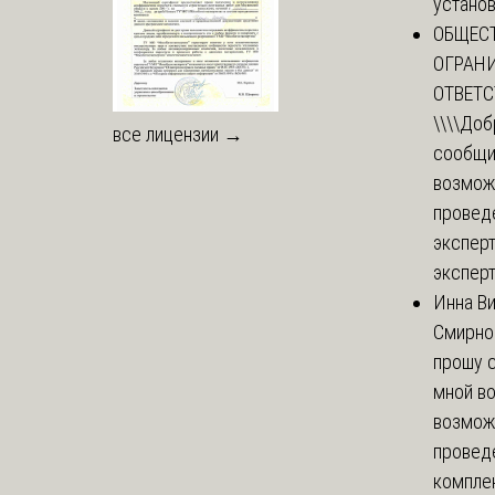
установи
ОБЩЕС
ОГРАН
ОТВЕТ
\\\\
Доб
все лицензии →
сообщи
возмож
провед
эксперт
эксперт
Инна В
Смирно
прошу с
мной в
возмож
провед
комплек