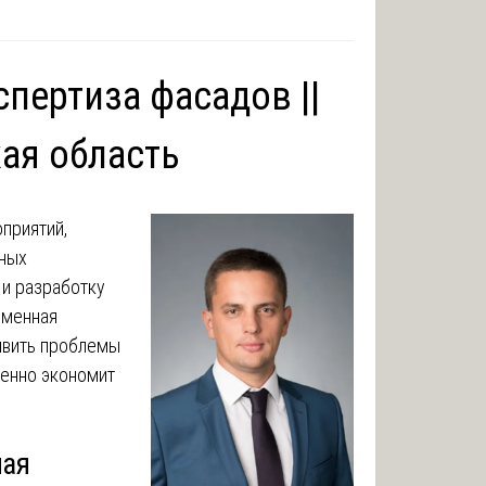
спертиза фасадов ||
ая область
приятий,
жных
 и разработку
еменная
явить проблемы
венно экономит
ная