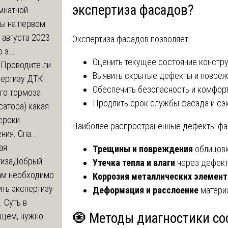
экспертиза фасадов?
мнатной
ры на первом
 августа 2023
Экспертиза фасадов позволяет:
 э...
Оценить текущее состояние констру
м
Проводите ли
Выявить скрытые дефекты и повреж
пертизу ДТК
Обеспечить безопасность и комфорт
го тормоза
Продлить срок службы фасада и сэк
атора) какая
сроки
Наиболее распространённые дефекты фа
ния. Спа...
ая
Трещины и повреждения
облицовк
тиза
Добрый
Утечка тепла и влаги
через дефект
нам необходимо
Коррозия металлических элемент
ть экспертизу
Деформация и расслоение
матери
 Суть в
🧿 Методы диагностики со
щем, нужно