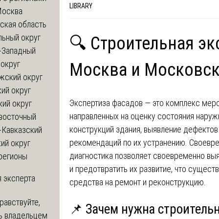
LIBRARY
Москва
ская область
льный округ
🔍 Строительная эк
-Западный
округ
Москва и Московск
жский округ
ий округ
Экспертиза фасадов — это комплекс меро
кий округ
направленных на оценку состояния нару
восточный
конструкций здания, выявление дефектов
-Кавказский
рекомендаций по их устранению. Своевр
ий округ
диагностика позволяет своевременно вы
регионы
и предотвратить их развитие, что сущест
 эксперта
средства на ремонт и реконструкцию.
равствуйте,
📌 Зачем нужна строитель
ь владельцем