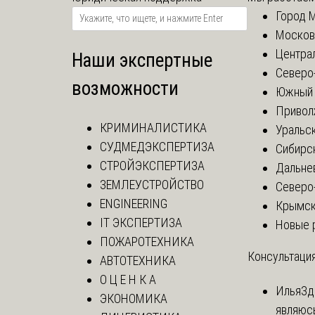
Город 
Москов
Центра
Наши экспертные
Северо
возможности
Южный 
Привол
КРИМИНАЛИСТИКА
Уральск
СУДМЕДЭКСПЕРТИЗА
Сибирс
СТРОЙЭКСПЕРТИЗА
Дальне
ЗЕМЛЕУСТРОЙСТВО
Северо
ENGINEERING
Крымск
IT ЭКСПЕРТИЗА
Новые 
ПОЖАРОТЕХНИКА
Консультация
АВТОТЕХНИКА
О Ц Е Н К А
Илья
Зд
ЭКОНОМИКА
являюс