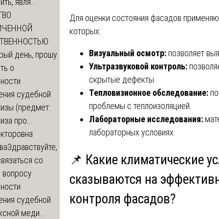
ть, явля...
ТВО
Для оценки состояния фасадов применяю
ИЧЕННОЙ
которых:
СТВЕННОСТЬЮ
Визуальный осмотр:
позволяет выя
рый день, прошу
Ультразвуковой контроль:
позволяе
ть о
скрытые дефекты.
ности
Тепловизионное обследование:
по
ения судебной
проблемы с теплоизоляцией.
изы (предмет:
Лабораторные исследования:
мате
иза про...
лабораторных условиях.
икторовна
ва
Здравствуйте,
📌 Какие климатические у
вязаться со
о вопросу
сказываются на эффективн
ности
контроля фасадов?
ения судебной
сной меди...