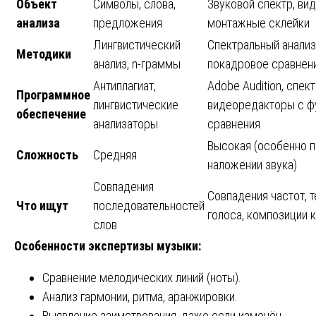
Объект
Символы, слова,
Звуковой спектр, ви
анализа
предложения
монтажные склейки
Лингвистический
Спектральный анализ
Методики
анализ, n-граммы
покадровое сравнен
Антиплагиат,
Adobe Audition, спек
Программное
лингвистические
видеоредакторы с ф
обеспечение
анализаторы
сравнения
Высокая (особенно п
Сложность
Средняя
наложении звука)
Совпадения
Совпадения частот, т
Что ищут
последовательностей
голоса, композиции 
слов
Особенности экспертизы музыки:
Сравнение мелодических линий (ноты).
Анализ гармонии, ритма, аранжировки.
Выявление заимствования, даже если изменён