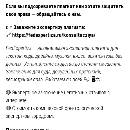
Если вы подозреваете плагиат или хотите защитить
свои права — обращайтесь к нам.
👉
Закажите экспертизу плагиата:
🔗
https://fedexpertiza.ru/konsultacziya/
FedExpertiza — независимая экспертиза плагиата для
текстов, кода, дизайна, музыки, видео, архитектуры, баз
данных. Установление сходства до степени смешения.
Заключения для суда, досудебных претензий,
регистрации прав. Работаем по всей РФ.
🖥️⚖️
Навигация
🔴 Экспертное заключение негативных отзывов в
интернете
по
🔴 Стоимость комплексной орнитологической
записям
экспертизы аэродрома