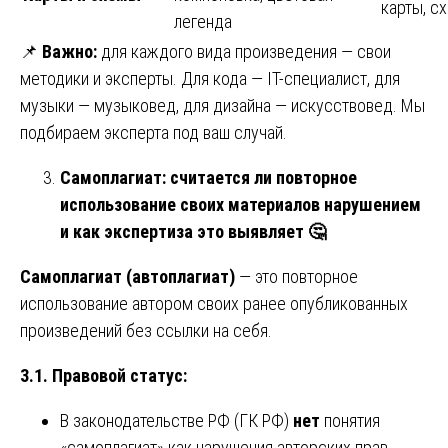
карты, с
легенда
📌
Важно:
для каждого вида произведения — свои
методики и эксперты. Для кода — IT-специалист, для
музыки — музыковед, для дизайна — искусствовед. Мы
подбираем эксперта под ваш случай.
Самоплагиат: считается ли повторное
использование своих материалов нарушением
и как экспертиза это выявляет
🤔
Самоплагиат (автоплагиат)
— это повторное
использование автором своих ранее опубликованных
произведений без ссылки на себя.
3.1. Правовой статус:
В законодательстве РФ (ГК РФ)
нет
понятия
«самоплагиат» как нарушения авторских прав.