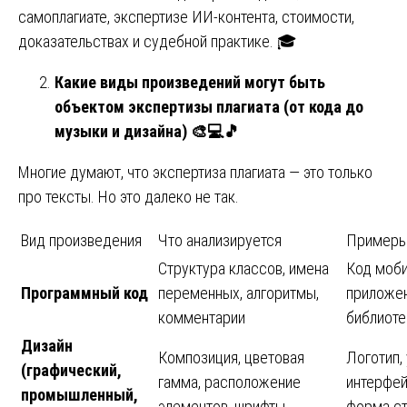
самоплагиате, экспертизе ИИ-контента, стоимости,
доказательствах и судебной практике. 🎓
Какие виды произведений могут быть
объектом экспертизы плагиата (от кода до
музыки и дизайна)
🎨💻🎵
Многие думают, что экспертиза плагиата — это только
про тексты. Но это далеко не так.
Вид произведения
Что анализируется
Пример
Структура классов, имена
Код моби
Программный код
переменных, алгоритмы,
приложен
комментарии
библиоте
Дизайн
Композиция, цветовая
Логотип, 
(графический,
гамма, расположение
интерфей
промышленный,
элементов, шрифты
форма ст