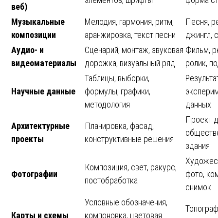
веб)
Музыкальные
Мелодия, гармония, ритм,
Песня, р
композиции
аранжировка, текст песни
джингл, 
Аудио- и
Сценарий, монтаж, звуковая
Фильм, 
видеоматериалы
дорожка, визуальный ряд
ролик, п
Таблицы, выборки,
Результа
Научные данные
формулы, графики,
эксперим
методология
данных
Проект д
Архитектурные
Планировка, фасад,
обществ
проекты
конструктивные решения
здания
Художес
Композиция, свет, ракурс,
Фотографии
фото, ко
постобработка
снимок
Условные обозначения,
Топогра
Карты и схемы
компоновка, цветовая