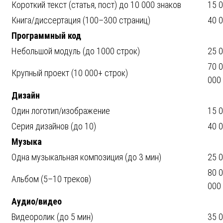
Короткий текст (статья, пост) до 10 000 знаков
15 0
Книга/диссертация (100–300 страниц)
40 0
Программный код
Небольшой модуль (до 1000 строк)
25 0
70 
Крупный проект (10 000+ строк)
000
Дизайн
Один логотип/изображение
15 0
Серия дизайнов (до 10)
40 0
Музыка
Одна музыкальная композиция (до 3 мин)
25 0
80 
Альбом (5–10 треков)
000
Аудио/видео
Видеоролик (до 5 мин)
35 0