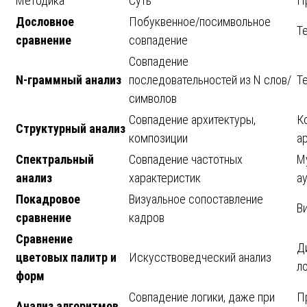
Методика
Суть
П
Дословное
Побуквенное/посимвольное
Т
сравнение
совпадение
Совпадение
N-граммный анализ
последовательностей из N слов/
Т
символов
Совпадение архитектуры,
Ко
Структурный анализ
композиции
а
Спектральный
Совпадение частотных
М
анализ
характеристик
а
Покадровое
Визуальное сопоставление
В
сравнение
кадров
Сравнение
Д
цветовых палитр и
Искусствоведческий анализ
л
форм
Совпадение логики, даже при
П
Анализ алгоритмов