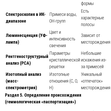
формы
Есть
Спектроскопия в ИК-
Примеси воды,
характерные
диапазоне
OH-групп
полосы
Цвет и
Люминесценция (УФ-
Зависит от
интенсивность
лампа)
месторождения
свечения
Параметры
Небольшие
Рентгеноструктурный
кристаллической
искажения из-
анализ (РСА)
решётки
за примесей
Изотопный анализ
Изотопные
Уникальный
(масс-
отношения (C, O,
«отпечаток»
спектрометрия)
H)
месторождения
Раздел 5. Определение происхождения
(геммологическая «паспортизация»)