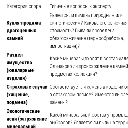
Категория спора
Типичные вопросы к эксперту
Является ли камень природным или
Купля-продажа
синтетическим? Какова его рыночная
драгоценных
стоимость? Была ли проведена
камней
облагораживание (термообработка,
импрегнация)?
Раздел
Какие минералы входят в состав изд
имущества
Одинаково ли происхождение камней
(ювелирные
предметах коллекции?
изделия)
Страховые случаи
Соответствует ли камень в изделии 
(хищение,
в страховом полисе? Имеются ли сл
подмена)
замены?
Экологические
Какой минеральный состав у промы
иски (загрязнение
выбросов? Является ли пыль на терр
минеральной