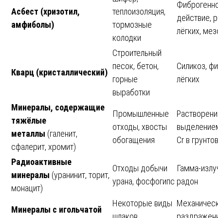
Фиброгенн
Асбест (хризотил,
теплоизоляция,
действие, р
амфиболы)
тормозные
лёгких, ме
колодки
Строительный
песок, бетон,
Силикоз, ф
Кварц (кристаллический)
горные
лёгких
выработки
Минералы, содержащие
Промышленные
Растворени
тяжёлые
отходы, хвосты
выделением
металлы
(галенит,
обогащения
Cr в грунт
сфалерит, хромит)
Радиоактивные
Отходы добычи
Гамма-излу
минералы
(уранинит, торит,
урана, фосфогипс
радон
монацит)
Некоторые виды
Механичес
Минералы с игольчатой
шлаков,
раздражени