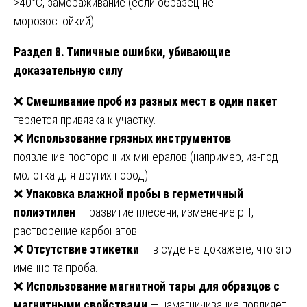
>40°C, замораживание (если образец не
морозостойкий).
Раздел 8. Типичные ошибки, убивающие
доказательную силу
❌
Смешивание проб из разных мест в один пакет
—
теряется привязка к участку.
❌
Использование грязных инструментов
—
появление посторонних минералов (например, из-под
молотка для других пород).
❌
Упаковка влажной пробы в герметичный
полиэтилен
— развитие плесени, изменение pH,
растворение карбонатов.
❌
Отсутствие этикетки
— в суде не докажете, что это
именно та проба.
❌
Использование магнитной тары для образцов с
магнитными свойствами
— намагничивание повлияет