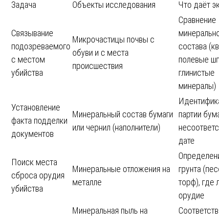
Задача
Объекты исследования
Что даёт э
Сравнение
Связывание
минеральн
Микрочастицы почвы с
подозреваемого
состава (кв
обуви и с места
с местом
полевые шп
происшествия
убийства
глинистые
минералы)
Идентифик
Установление
Минеральный состав бумаги
партии бума
факта подделки
или чернил (наполнители)
несоответс
документов
дате
Определени
Поиск места
Минеральные отложения на
грунта (пес
сброса орудия
металле
торф), где
убийства
орудие
Минеральная пыль на
Соответств