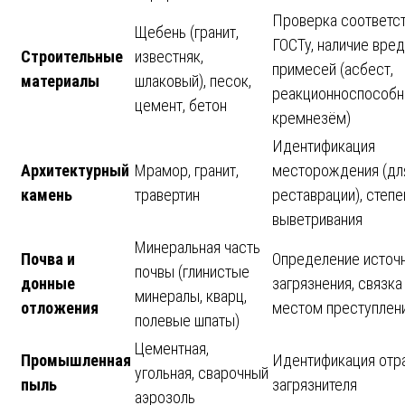
Проверка соответс
Щебень (гранит,
ГОСТу, наличие вре
Строительные
известняк,
примесей (асбест,
материалы
шлаковый), песок,
реакционноспособ
цемент, бетон
кремнезём)
Идентификация
Архитектурный
Мрамор, гранит,
месторождения (дл
камень
травертин
реставрации), степе
выветривания
Минеральная часть
Почва и
Определение источ
почвы (глинистые
донные
загрязнения, связка
минералы, кварц,
отложения
местом преступлен
полевые шпаты)
Цементная,
Промышленная
Идентификация отр
угольная, сварочный
пыль
загрязнителя
аэрозоль