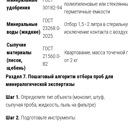
полиэтиленовые или стеклянн
удобрения
30182-94
герметичные ёмкости
ГОСТ
Минеральные
Отбор 1,5–2 литра в стерильну
23268.0-
воды (жидкие)
исключение контакта с возду
2025
Сыпучие
ГОСТ
материалы
Квартование, масса точечной
21560.0-
(песок,
от 2 кг
82
щебень)
Раздел 7. Пошаговый алгоритм отбора проб для
минералогической экспертизы
Шаг 1.
Определите тип объекта (монолит, штуф,
сыпучая проба, жидкость, пыль на фильтре).
Шаг 2.
Подготовьте инструменты: