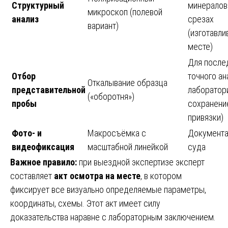
Структурный
минералов 
микроскоп (полевой
анализ
срезах
вариант)
(изготавли
месте)
Для посл
Отбор
точного ан
Откалывание образца
представительной
лаборатори
(«оборотня»)
пробы
сохранени
привязки)
Фото- и
Макросъёмка с
Документа
видеофиксация
масштабной линейкой
суда
Важное правило:
при выездной экспертизе эксперт
составляет
акт осмотра на месте
, в котором
фиксирует все визуально определяемые параметры,
координаты, схемы. Этот акт имеет силу
доказательства наравне с лабораторным заключением.