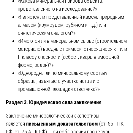
«Какова минеральная природа объекта,
представленного на исследование?»
«Является ли представленный камень природным
алмазом (изумрудом, рубином и т.д.) или
синтетическим аналогом?»
«Имеются ли в минеральном сырье (строительном
материале) вредные примеси, относящиеся к I или
II классу опасности (асбест, кварц в аморфной
форме, радон)?»
«Однородны ли по минеральному составу
образцы, изъятые с участка истца и с
промышленной площадки ответчика?»
Раздел 3. Юридическая сила заключения
Заключение минералогической экспертизы
является
письменным доказательством
(ст. 55 ГПК
РФ, ст. 75 АПК РФ). При соблюдении процедуры