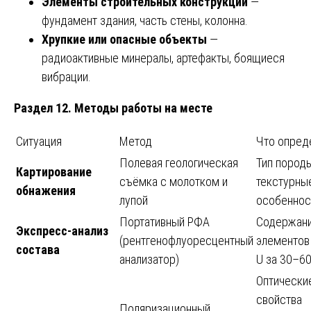
Элементы строительных конструкций
—
фундамент здания, часть стены, колонна.
Хрупкие или опасные объекты
—
радиоактивные минералы, артефакты, боящиеся
вибрации.
Раздел 12. Методы работы на месте
Ситуация
Метод
Что опред
Полевая геологическая
Тип породы
Картирование
съёмка с молотком и
текстурны
обнажения
лупой
особеннос
Портативный РФА
Содержан
Экспресс-анализ
(рентгенофлуоресцентный
элементов
состава
анализатор)
U за 30–6
Оптически
свойства
Поляризационный