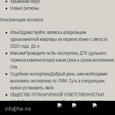
Крымский округ
Новые регионы
Консультация эксперта
Илья
Здравствуйте, являюсь владельцем
однокомнатной квартиры на первом этаже с августа
2023 года. До э...
Максим
Проводите ли Вы экспертизу ДТК (дульного
тормоза компенсатора) какая Цена и сроки исполнения.
Спа...
Судебная экспертиза
Добрый день, нам необходимо
выполнить экспертизу по ЛКМ. Суть в следующем,
нужно установить, явля...
ОБЩЕСТВО ОГРАНИЧЕННОЙ ОТВЕТСТВЕННОСТЬЮ
\\\\
Добрый день, прошу сообщить о возможности
info@fse.ms
проведения судебной экспертизы (предмет: экспертиза