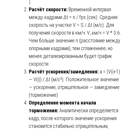
).
Расчёт скорости:
Временной интервал
между кадрами Δt = n / fps (сек). Средняя
скорость на участке V = S / Δt (м/с). Для
получения скорости в км/ч: V_км/ч = V * 3.6.
Чем больше значение n (расстояние между
опорными кадрами), тем сглаженнее, но
менее детализированным будет график
скорости.
Расчёт ускорения/замедления:
a = (V(i+1)
— V(i)) / Δt (м/с²). Положительное значение
— ускорение, отрицательное — замедление
(торможение).
Определение момента начала
торможения:
Аналитически определяется
кадр, после которого значение ускорения
становится стабильно отрицательным,