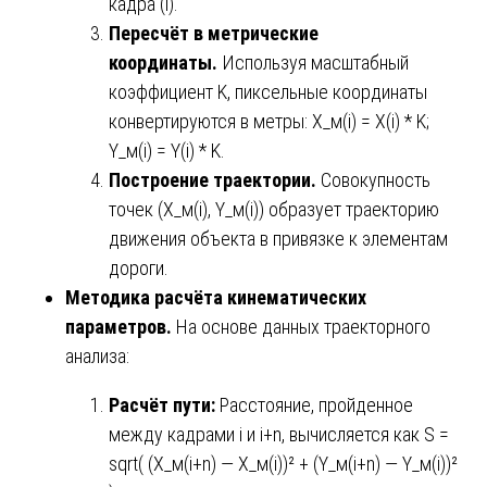
кадра (i).
Пересчёт в метрические
координаты.
Используя масштабный
коэффициент K, пиксельные координаты
конвертируются в метры: X_м(i) = X(i) * K;
Y_м(i) = Y(i) * K.
Построение траектории.
Совокупность
точек (X_м(i), Y_м(i)) образует траекторию
движения объекта в привязке к элементам
дороги.
Методика расчёта кинематических
параметров.
На основе данных траекторного
анализа:
Расчёт пути:
Расстояние, пройденное
между кадрами i и i+n, вычисляется как S =
sqrt( (X_м(i+n) — X_м(i))² + (Y_м(i+n) — Y_м(i))²