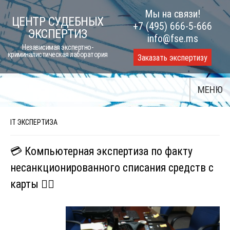
Skip
Мы на связи!
ЦЕНТР СУДЕБНЫХ
to
+7 (495) 666-5-666
ЭКСПЕРТИЗ
content
info@fse.ms
Независимая экспертно-
криминалистическая лаборатория
Заказать экспертизу
МЕНЮ
IT ЭКСПЕРТИЗА
💳 Компьютерная экспертиза по факту
несанкционированного списания средств с
карты 🕵️‍♂️