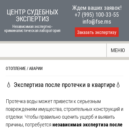
Skip
Ждем ваших заявок!
ЦЕНТР СУДЕБНЫХ
to
+7 (995) 100-33-55
ЭКСПЕРТИЗ
content
info@fse.ms
Независимая экспертно-
криминалистическая лаборатория
Заказать экспертизу
МЕНЮ
ОТОПЛЕНИЕ
/
АВАРИИ
💧 Экспертиза после протечки в квартире💧
Протечка воды может привести к серьезным
повреждениям имущества, строительных конструкций и
отделки. Чтобы правильно оценить ущерб и выявить
причины, потребуется
независимая экспертиза после