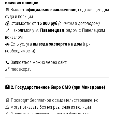
влияния полиции
.
📄 Выдаёт
официальное заключение
, подходящее для
суда и полиции.
💰 Стоимость: от
15 000 руб
(с чеком и договором)
📍 Находимся у м.
Павелецкая
, рядом с Павелецким
вокзалом
🚗 Есть услуга
выезда эксперта на дом
(при
необходимости)
📞 Записаться можно через сайт:
🔗
medeksp.ru
🏥
2. Государственное бюро СМЭ (при Минздраве)
📄 Проводят бесплатное освидетельствование, но:
⚠️ Могут отказать без направления из полиции
⚠️ В некоторых случаях — долго и формально