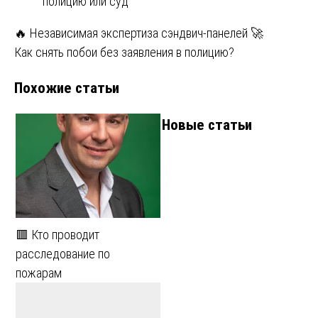
полицию или суд
Навигация
🔥 Независимая экспертиза сэндвич-панелей 🚀
Как снять побои без заявления в полицию?
по
Похожие статьи
записям
Новые статьи
🟥 Кто проводит
расследование по
пожарам