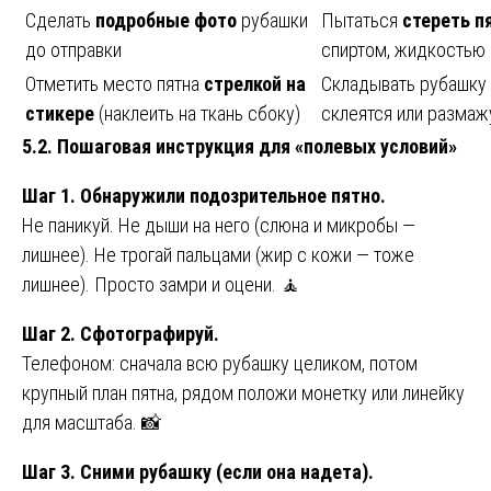
Сделать
подробные фото
рубашки
Пытаться
стереть п
до отправки
спиртом, жидкостью 
Отметить место пятна
стрелкой на
Складывать рубашку
стикере
(наклеить на ткань сбоку)
склеятся или размаж
5.2. Пошаговая инструкция для «полевых условий»
Шаг 1. Обнаружили подозрительное пятно.
Не паникуй. Не дыши на него (слюна и микробы —
лишнее). Не трогай пальцами (жир с кожи — тоже
лишнее). Просто замри и оцени. 🧘
Шаг 2. Сфотографируй.
Телефоном: сначала всю рубашку целиком, потом
крупный план пятна, рядом положи монетку или линейку
для масштаба. 📸
Шаг 3. Сними рубашку (если она надета).