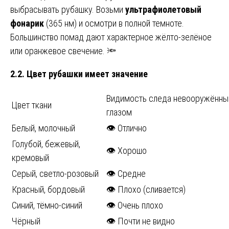
выбрасывать рубашку. Возьми
ультрафиолетовый
фонарик
(365 нм) и осмотри в полной темноте.
Большинство помад дают характерное жёлто-зелёное
или оранжевое свечение. 🔦
2.2. Цвет рубашки имеет значение
Видимость следа невооружённ
Цвет ткани
глазом
Белый, молочный
👁️ Отлично
Голубой, бежевый,
👁️ Хорошо
кремовый
Серый, светло-розовый
👁️ Средне
Красный, бордовый
👁️ Плохо (сливается)
Синий, тёмно-синий
👁️ Очень плохо
Чёрный
👁️ Почти не видно