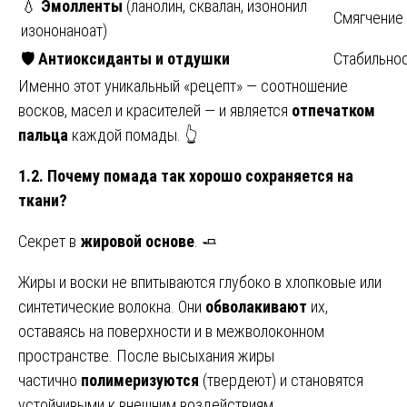
💧
Эмолленты
(ланолин, сквалан, изононил
Смягчение
изононаноат)
🛡️
Антиоксиданты и отдушки
Стабильнос
Именно этот уникальный «рецепт» — соотношение
восков, масел и красителей — и является
отпечатком
пальца
каждой помады. 👆
1.2. Почему помада так хорошо сохраняется на
ткани?
Секрет в
жировой основе
. 🧈
Жиры и воски не впитываются глубоко в хлопковые или
синтетические волокна. Они
обволакивают
их,
оставаясь на поверхности и в межволоконном
пространстве. После высыхания жиры
частично
полимеризуются
(твердеют) и становятся
устойчивыми к внешним воздействиям.