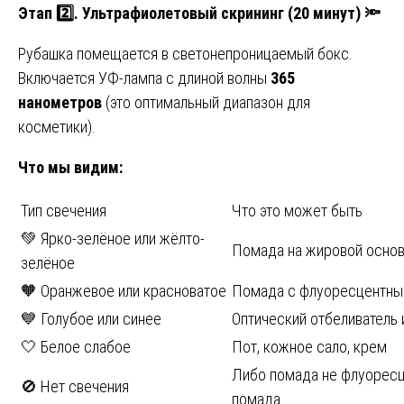
Этап 2️⃣. Ультрафиолетовый скрининг (20 минут)
🔦
Рубашка помещается в светонепроницаемый бокс.
Включается УФ-лампа с длиной волны
365
нанометров
(это оптимальный диапазон для
косметики).
Что мы видим:
Тип свечения
Что это может быть
💚 Ярко-зелёное или жёлто-
Помада на жировой основ
зелёное
🧡 Оранжевое или красноватое
Помада с флуоресцентным
💙 Голубое или синее
Оптический отбеливатель 
🤍 Белое слабое
Пот, кожное сало, крем
Либо помада не флуоресци
🚫 Нет свечения
помада