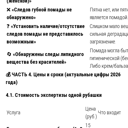
(женской)»
❌
«Следов губной помады не
Пятна нет, или пят
обнаружено»
является помадой
❓
«Установить наличие/отсутствие
Слишком мало вещ
следов помады не представилось
сильная деградаци
возможным»
загрязнение.
Помада могла бы
🔄
«Обнаружены следы липидного
гигиенической (бе
вещества без красителей»
Либо крем/бальза
💰
ЧАСТЬ 4. Цены и сроки (актуальные цифры 2026
года)
4.1. Стоимость экспертизы одной рубашки
Цена
Услуга
Что входит
(руб.)
15