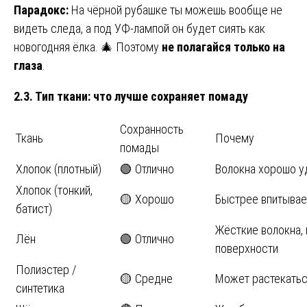
Парадокс:
На чёрной рубашке ты можешь вообще не
видеть следа, а под УФ-лампой он будет сиять как
новогодняя ёлка. 🎄 Поэтому
не полагайся только на
глаза
.
2.3. Тип ткани: что лучше сохраняет помаду
Сохранность
Ткань
Почему
помады
Хлопок (плотный)
🟢 Отлично
Волокна хорошо 
Хлопок (тонкий,
🟡 Хорошо
Быстрее впитывает
батист)
Жёсткие волокна, 
Лён
🟢 Отлично
поверхности
Полиэстер /
🟡 Средне
Может растекатьс
синтетика