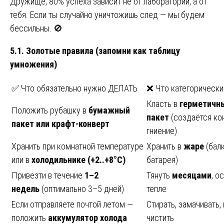
Дружище, 80% успеха зависит не от лаборатории, а от
тебя. Если ты случайно уничтожишь след — мы будем
бессильны. 🚫
5.1. Золотые правила (запомни как таблицу
умножения)
✅ Что обязательно нужно ДЕЛАТЬ
❌ Что категорическ
Класть в
герметичн
Положить рубашку в
бумажный
пакет
(создаётся ко
пакет или крафт-конверт
гниение)
Хранить при комнатной температуре
Хранить в
жаре
(балк
или в
холодильнике (+2..+8°C)
батарея)
Привезти в течение
1–2
Тянуть
месяцами
, о
недель
(оптимально 3–5 дней)
тепле
Если отправляете почтой летом —
Стирать, замачивать, 
положить
аккумулятор холода
чистить