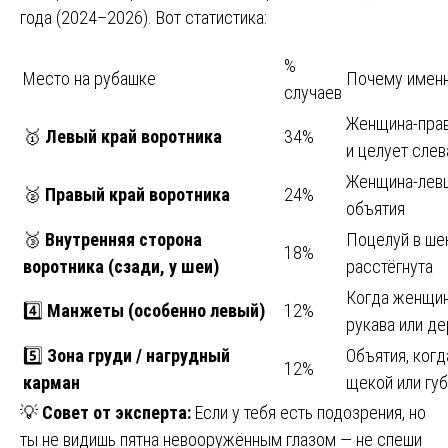
года (2024–2026). Вот статистика:
%
Место на рубашке
Почему имен
случаев
Женщина-прав
🥇
Левый край воротника
34%
и целует слев
Женщина-левш
🥈
Правый край воротника
24%
объятия
🥉
Внутренняя сторона
Поцелуй в ше
18%
воротника (сзади, у шеи)
расстёгнута
Когда женщин
4️⃣
Манжеты (особенно левый)
12%
рукава или де
5️⃣
Зона груди / нагрудный
Объятия, ког
12%
карман
щекой или гу
💡
Совет от эксперта:
Если у тебя есть подозрения, но
ты не видишь пятна невооружённым глазом — не спеши