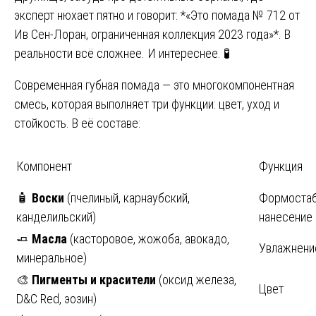
эксперт нюхает пятно и говорит: *«Это помада № 712 от
Ив Сен-Лоран, ограниченная коллекция 2023 года»*. В
реальности всё сложнее. И интереснее. 🧪
Современная губная помада — это многокомпонентная
смесь, которая выполняет три функции: цвет, уход и
стойкость. В её составе:
Компонент
Функция
🧴
Воски
(пчелиный, карнаубский,
Формостаб
канделильский)
нанесение
🧈
Масла
(касторовое, жожоба, авокадо,
Увлажнени
минеральное)
🎨
Пигменты и красители
(оксид железа,
Цвет
D&C Red, эозин)