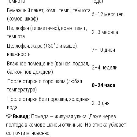
темнота
года)
Бумажный пакет, комн. темп., темнота
6–12 месяцев
(комод, шкаф)
Целлофан (герметично), комн. темп.,
2–3 месяца
темнота
Целлофан, жара (+30°C и выше),
7–10 дней
влажность
Влажное помещение (ванная, подвал,
2–4 недели
балкон под дождём)
После стирки с порошком (любая
0–24 часа
температура)
После стирки без порошка, холодная
2–3 дня
вода
💡
Вывод:
Помада — живучая улика. Даже через
полгода в комоде шансы отличные. Но стирка убивает
её почти мгновенно.