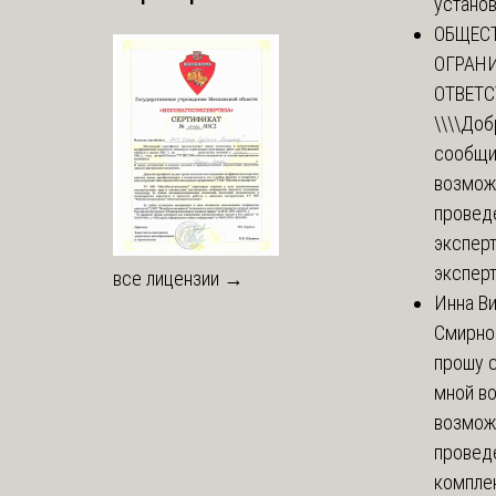
установи
ОБЩЕС
ОГРАН
ОТВЕТ
\\\\
Доб
сообщи
возмож
провед
эксперт
эксперт
все лицензии →
Инна В
Смирно
прошу с
мной в
возмож
провед
комплек