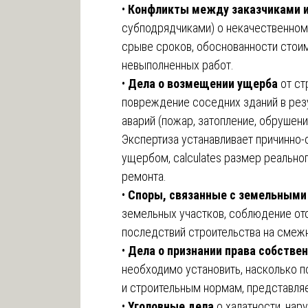
•
Конфликты между заказчиками 
субподрядчиками) о некачественном 
срыве сроков, обоснованности стоим
невыполненных работ.
•
Дела о возмещении ущерба
от ст
повреждение соседних зданий в резул
аварий (пожар, затопление, обрушени
Экспертиза устанавливает причинно
ущербом, calculates размер реально
ремонта.
•
Споры, связанные с земельными
земельных участков, соблюдение отс
последствий строительства на смеж
•
Дела о признании права собстве
необходимо установить, насколько 
и строительным нормам, представляе
•
Уголовные дела
о халатности, нар