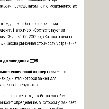
тяжким последствиям, или о мошенничестве
ертом, должны быть конкретными,
ценки. Например: «Соответствует ли
ям СНиП 31-06-2009?», «Какова причина
», «Какова рыночная стоимость устранения
да до заседания
🗂
⚙️
льно-технической экспертизы
— это
 каждый этап которой важен для
конечного результата.
с начинается с ходатайства одной из
 выносит определение, в котором указывает
я (или предлагает сторонам выбрать из