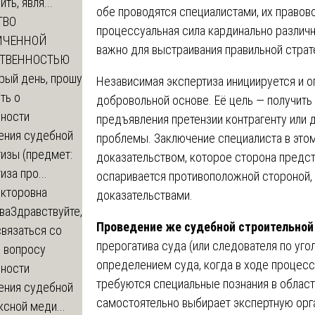
ть, явля...
обе проводятся специалистами, их правово
ТВО
процессуальная сила кардинально различн
ИЧЕННОЙ
важно для выстраивания правильной страте
СТВЕННОСТЬЮ
рый день, прошу
Независимая экспертиза инициируется и о
ть о
добровольной основе. Её цель — получить
ности
предъявления претензии контрагенту или 
ения судебной
проблемы. Заключение специалиста в это
изы (предмет:
доказательством, которое сторона предст
иза про...
оспаривается противоположной стороной, 
икторовна
доказательствами.
ва
Здравствуйте,
Проведение же судебной строительной
вязаться со
прерогатива суда (или следователя по уго
о вопросу
определением суда, когда в ходе процесс
ности
требуются специальные познания в области
ения судебной
самостоятельно выбирает экспертную орга
сной меди...