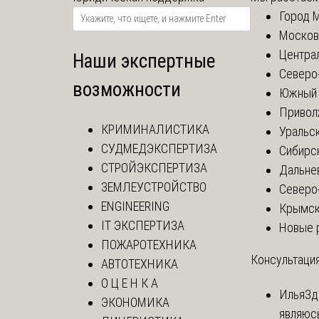
Город 
Москов
Центра
Наши экспертные
Северо
возможности
Южный 
Привол
КРИМИНАЛИСТИКА
Уральск
СУДМЕДЭКСПЕРТИЗА
Сибирс
СТРОЙЭКСПЕРТИЗА
Дальне
ЗЕМЛЕУСТРОЙСТВО
Северо
ENGINEERING
Крымск
IT ЭКСПЕРТИЗА
Новые 
ПОЖАРОТЕХНИКА
Консультация
АВТОТЕХНИКА
О Ц Е Н К А
Илья
Зд
ЭКОНОМИКА
являюс