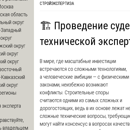
СТРОЙЭКСПЕРТИЗА
Москва
ская область
льный округ
🏗️ Проведение суд
-Западный
округ
технической экспе
жский округ
ий округ
В мире, где масштабные инвестиции
кий округ
встречаются со сложными технологиями,
восточный
а человеческие амбиции — с физическими
-Кавказский
законами, неизбежно возникают
ий округ
конфликты. Строительные споры
регионы
считаются одними из самых сложных и
 эксперта
дорогостоящих, ведь в их основе лежат не
сложные технические вопросы, требующие
равствуйте,
могут найти консенсус в вопросах качеств
ь владельцем