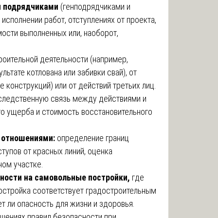
и подрядчиками
(генподрядчиками и
исполнении работ, отступлениях от проекта,
ости выполненных или, наоборот,
роительной деятельности (например,
ьтате котлована или забивки свай), от
е конструкций) или от действий третьих лиц.
-следственную связь между действиями и
го ущерба и стоимость восстановительного
 отношениями:
определение границ
тупов от красных линий, оценка
ном участке.
нности на самовольные постройки,
где
постройка соответствует градостроительным
т ли опасность для жизни и здоровья.
ушениях правил безопасности при