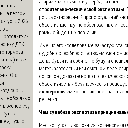
аварии или стоимости ущерба, на помощь
мнатной
строительно-технической экспертизы
.
ры на первом
регламентированный процессуальный инст
 августа 2023
объективные, научно обоснованные и нез
 э...
рамки обыденных познаний.
м
Проводите ли
пертизу ДТК
Именно это исследование зачастую стано
го тормоза
судебного разбирательства, «моментом ис
атора) какая
дела. Судья или арбитр, не будучи специа
сроки
материаловедении или сметном деле, опир
ния. Спа...
основное доказательство по технической 
ая
объективность и безупречность процеду
тиза
Добрый
экспертизы
имеют решающее значение дл
нам необходимо
решения.
ть экспертизу
Чем судебная экспертиза принципиаль
 Суть в
щем, нужно
Многие путают два понятия: независимая (