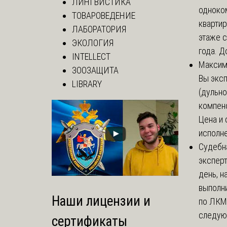
ЛИНГВИСТИКА
одноко
ТОВАРОВЕДЕНИЕ
кварти
ЛАБОРАТОРИЯ
этаже с
ЭКОЛОГИЯ
года. До
INTELLECT
Макси
ЗООЗАЩИТА
Вы экс
LIBRARY
(дульно
компенс
Цена и 
исполне
Судебн
экспер
день, 
выполни
Наши лицензии и
по ЛКМ.
следую
сертификаты