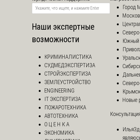
Город 
Москов
Центра
Наши экспертные
Северо
возможности
Южный 
Привол
КРИМИНАЛИСТИКА
Уральск
СУДМЕДЭКСПЕРТИЗА
Сибирс
СТРОЙЭКСПЕРТИЗА
Дальне
ЗЕМЛЕУСТРОЙСТВО
Северо
ENGINEERING
Крымск
IT ЭКСПЕРТИЗА
Новые 
ПОЖАРОТЕХНИКА
Консультация
АВТОТЕХНИКА
О Ц Е Н К А
Илья
Зд
ЭКОНОМИКА
являюс