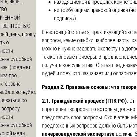
ть, явля...
находящимися в пределах компетенц
ТВО
не требующими правовой оценки (не 
ИЧЕННОЙ
подпись»).
СТВЕННОСТЬЮ
В настоящей статье я, практикующий эксп
рый день, прошу
вопросы, какие ошибки наиболее часты, ка
ть о
можно и нужно задавать эксперту на допр
ности
также типовые примеры. В предпоследнем
ения судебной
получить консультацию. Статья предназнач
изы (предмет:
судей и всех, кто назначает или оспарива
иза про...
икторовна
Раздел 2. Правовые основы: что говори
ва
Здравствуйте,
вязаться со
2.1. Гражданский процесс (ГПК РФ).
Ст.
о вопросу
определяет вопросы, по которым должно 
ности
представить свои вопросы. Окончательный
ения судебной
предложенных вопросов должно быть мот
сной меди...
почерковедческой экспертизе
должны бы