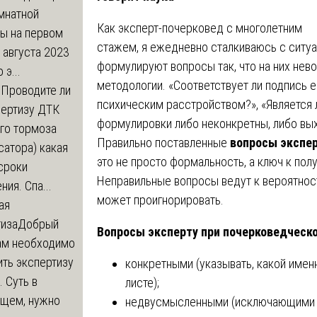
мнатной
Как эксперт-почерковед с многолетним
ры на первом
стажем, я ежедневно сталкиваюсь с ситуа
 августа 2023
формулируют вопросы так, что на них нев
 э...
методологии. «Соответствует ли подпись е
м
Проводите ли
психическим расстройством?», «Является 
пертизу ДТК
формулировки либо неконкретны, либо вы
го тормоза
Правильно поставленные
вопросы экспер
атора) какая
это не просто формальность, а ключ к по
сроки
Неправильные вопросы ведут к вероятнос
ния. Спа...
может проигнорировать.
ая
тиза
Добрый
Вопросы эксперту при почерковедческ
нам необходимо
ть экспертизу
конкретными (указывать, какой именн
 Суть в
листе);
щем, нужно
недвусмысленными (исключающими д