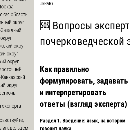
LIBRARY
Москва
ская область
льный округ
🆘 Вопросы эксперт
-Западный
округ
почерковедческой 
жский округ
ий округ
кий округ
Как правильно
восточный
-Кавказский
формулировать, задавать
ий округ
и интерпретировать
регионы
ответы (взгляд эксперта)
 эксперта
равствуйте,
Раздел 1. Введение: язык, на котором
ь владельцем
говорит наука