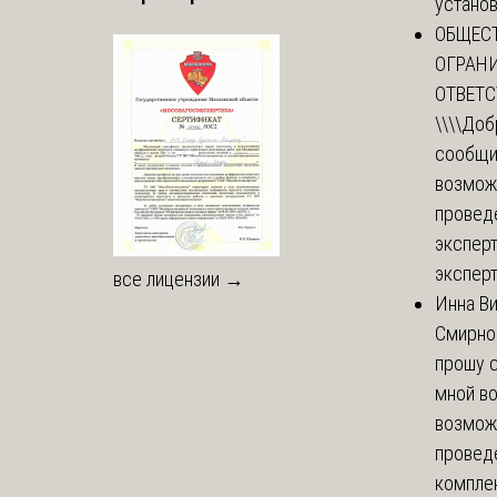
установи
ОБЩЕС
ОГРАН
ОТВЕТ
\\\\
Доб
сообщи
возмож
провед
эксперт
эксперт
все лицензии →
Инна В
Смирно
прошу с
мной в
возмож
провед
комплек