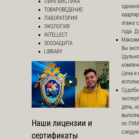
ЛИНГВИСТИКА
одноко
ТОВАРОВЕДЕНИЕ
кварти
ЛАБОРАТОРИЯ
этаже с
ЭКОЛОГИЯ
года. До
INTELLECT
Макси
ЗООЗАЩИТА
Вы экс
LIBRARY
(дульно
компенс
Цена и 
исполне
Судебн
экспер
день, 
выполни
Наши лицензии и
по ЛКМ.
следую
сертификаты