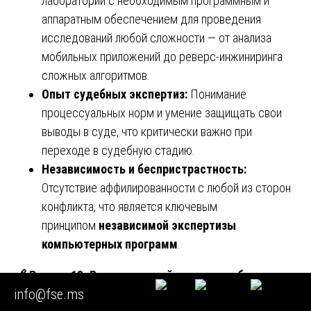
лаборатории с необходимым программным и
аппаратным обеспечением для проведения
исследований любой сложности — от анализа
мобильных приложений до реверс-инжиниринга
сложных алгоритмов.
Опыт судебных экспертиз:
Понимание
процессуальных норм и умение защищать свои
выводы в суде, что критически важно при
переходе в судебную стадию.
Независимость и беспристрастность:
Отсутствие аффилированности с любой из сторон
конфликта, что является ключевым
принципом
независимой экспертизы
компьютерных программ
.
🔗
Раздел 18. Ваш надежный партнер в области
info@fse.ms
независимой экспертизы компьютерных программ