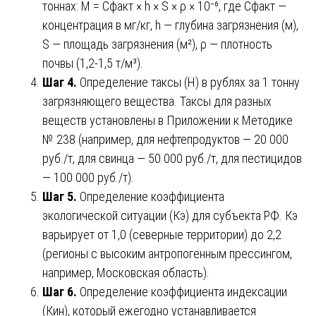
тоннах: М = Сфакт × h × S × ρ × 10⁻⁶, где Сфакт —
концентрация в мг/кг, h — глубина загрязнения (м),
S — площадь загрязнения (м²), ρ — плотность
почвы (1,2-1,5 т/м³).
Шаг 4.
Определение таксы (Н) в рублях за 1 тонну
загрязняющего вещества. Таксы для разных
веществ установлены в Приложении к Методике
№ 238 (например, для нефтепродуктов — 20 000
руб./т, для свинца — 50 000 руб./т, для пестицидов
— 100 000 руб./т).
Шаг 5.
Определение коэффициента
экологической ситуации (Кэ) для субъекта РФ. Кэ
варьирует от 1,0 (северные территории) до 2,2
(регионы с высоким антропогенным прессингом,
например, Московская область).
Шаг 6.
Определение коэффициента индексации
(Кин), который ежегодно устанавливается