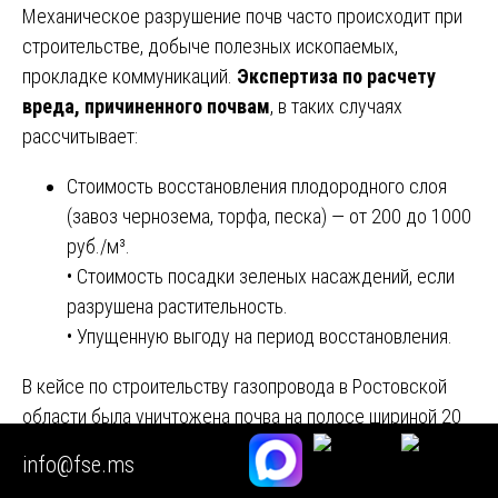
Механическое разрушение почв часто происходит при
строительстве, добыче полезных ископаемых,
прокладке коммуникаций.
Экспертиза по расчету
вреда, причиненного почвам
, в таких случаях
рассчитывает:
Стоимость восстановления плодородного слоя
(завоз чернозема, торфа, песка) — от 200 до 1000
руб./м³.
• Стоимость посадки зеленых насаждений, если
разрушена растительность.
• Упущенную выгоду на период восстановления.
В кейсе по строительству газопровода в Ростовской
области была уничтожена почва на полосе шириной 20
м и длиной 15 км (30 га). Мощность срезанного
info@fse.ms
плодородного слоя — 0,3 м.
Экспертиза по расчету