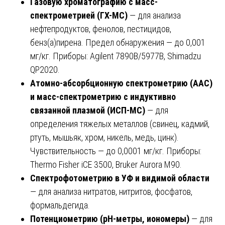
Газовую хроматографию с масс-
спектрометрией (ГХ-МС)
— для анализа
нефтепродуктов, фенолов, пестицидов,
бенз(а)пирена. Предел обнаружения — до 0,001
мг/кг. Приборы: Agilent 7890B/5977B, Shimadzu
QP2020.
Атомно-абсорбционную спектрометрию (ААС)
и масс-спектрометрию с индуктивно
связанной плазмой (ИСП-МС)
— для
определения тяжелых металлов (свинец, кадмий,
ртуть, мышьяк, хром, никель, медь, цинк).
Чувствительность — до 0,0001 мг/кг. Приборы:
Thermo Fisher iCE 3500, Bruker Aurora M90.
Спектрофотометрию в УФ и видимой области
— для анализа нитратов, нитритов, фосфатов,
формальдегида.
Потенциометрию (рН-метры, иономеры)
— для