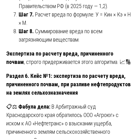
Правительством РФ (в 2025 году — 1,2).
Шаг 7.
Расчет вреда по формуле: У = Кин × Кэ × Н
× М.
Шаг 8.
Суммирование вреда по всем
загрязняющим веществам.
Экспертиза по расчету вреда, причиненного
почвам
, строго придерживается этого алгоритма. 📈🔢
Раздел 6. Кейс №1: экспертиза по расчету вреда,
причиненного почвам, при разливе нефтепродуктов
на землях сельхозназначения
📋⚖️
Фабула дела:
В Арбитражный суд
Краснодарского края обратилось ООО «Агроюг» с
иском к АО «Нефтетранс» о взыскании ущерба,
причиненного землям сельскохозяйственного