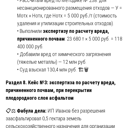
• Рассчитали вред по Методике № 238: для
несанкционированного размещения отходов — У =
Мотх × Нотх, где Нотх = 5 000 руб./т (стоимость
удаления и утилизации строительных отходов).
• Выполнили
экспертизу по расчету вреда,
причиненного почвам
: 23 680 т × 5 000 руб. = 118
400 000 руб.
• Добавили вред от химического загрязнения
(тяжелые металлы) — 12 млн руб.
• Суд взыскал 130,4 млн руб. 🏗️🗑️
Раздел 8. Кейс №3: экспертиза по расчету вреда,
причиненного почвам, при перекрытии
плодородного слоя асфальтом
📋⚖️
Фабула дела:
ИП Иванов без разрешения
заасфальтировал 0,5 гектара земель
сельскохозяйственного назначения для организации