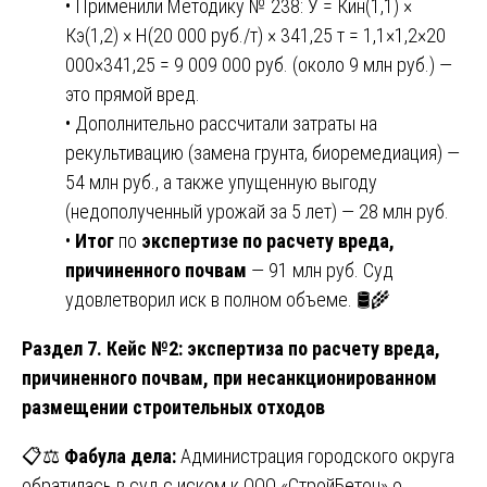
• Применили Методику № 238: У = Кин(1,1) ×
Кэ(1,2) × Н(20 000 руб./т) × 341,25 т = 1,1×1,2×20
000×341,25 = 9 009 000 руб. (около 9 млн руб.) —
это прямой вред.
• Дополнительно рассчитали затраты на
рекультивацию (замена грунта, биоремедиация) —
54 млн руб., а также упущенную выгоду
(недополученный урожай за 5 лет) — 28 млн руб.
•
Итог
по
экспертизе по расчету вреда,
причиненного почвам
— 91 млн руб. Суд
удовлетворил иск в полном объеме. 🛢️🌾
Раздел 7. Кейс №2: экспертиза по расчету вреда,
причиненного почвам, при несанкционированном
размещении строительных отходов
📋⚖️
Фабула дела:
Администрация городского округа
обратилась в суд с иском к ООО «СтройБетон» о