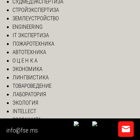
СУДМЕДЭКСПЕРТИЗА
СТРОЙЭКСПЕРТИЗА
ЗЕМЛЕУСТРОЙСТВО
ENGINEERING
IT ЭКСПЕРТИЗА
ПОЖАРОТЕХНИКА
АВТОТЕХНИКА
О Ц Е Н К А
ЭКОНОМИКА
ЛИНГВИСТИКА
ТОВАРОВЕДЕНИЕ
ЛАБОРАТОРИЯ
ЭКОЛОГИЯ
INTELLECT
ЗООЗАЩИТА
LIBRARY
info@fse.ms