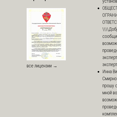
установи
ОБЩЕС
ОГРАН
ОТВЕТ
\\\\
Доб
сообщи
возмож
провед
эксперт
эксперт
все лицензии →
Инна В
Смирно
прошу с
мной в
возмож
провед
комплек