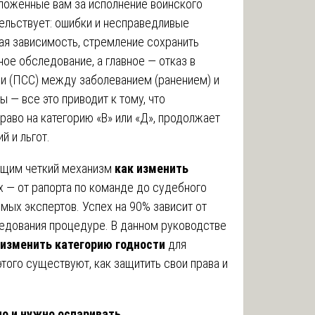
оложенные вам за исполнение воинского
ельствует: ошибки и несправедливые
ая зависимость, стремление сохранить
ое обследование, а главное — отказ в
зи (ПСС) между заболеванием (ранением) и
 — все это приводит к тому, что
аво на категорию «В» или «Д», продолжает
й и льгот.
ащим четкий механизм
как изменить
 — от рапорта по команде до судебного
мых экспертов. Успех на 90% зависит от
ледования процедуре. В данном руководстве
 изменить категорию годности
для
того существуют, как защитить свои права и
но и нужно оспаривать