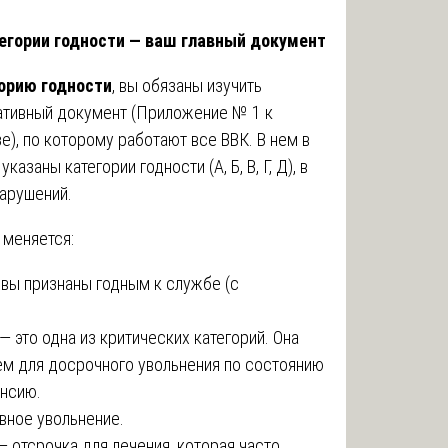
тегории годности — ваш главный документ
горию годности
, вы обязаны изучить
мативный документ (Приложение № 1 к
), по которому работают все ВВК. В нем в
азаны категории годности (А, Б, В, Г, Д), в
нарушений.
 меняется:
 вы признаны годным к службе (с
— это одна из критических категорий. Она
ем для досрочного увольнения по состоянию
нсию.
вное увольнение.
— отсрочка для лечения, которая часто