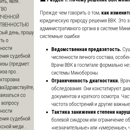
ть, явля...
ТВО
Прежде чем говорить о том,
как изменит
ИЧЕННОЙ
юридическую природу решения ВВК. Это з
СТВЕННОСТЬЮ
административного органа в системе Мин
рый день, прошу
системные ошибки:
ть о
ности
Ведомственная предвзятость.
Сущ
ения судебной
численности личного состава, особе
изы (предмет:
Врачи ВВК в госпитале формально не
иза про...
системы Минобороны.
икторовна
Ограниченность диагностики.
Врач
ва
Здравствуйте,
обследования. Они констатируют ди
вязаться со
документов и краткого осмотра. Час
о вопросу
частота обострений и другие важные
ности
Тактика занижения степени нару
ения судебной
болевой синдром или ограничение о
сной меди...
«незначительные» или «умеренные», 