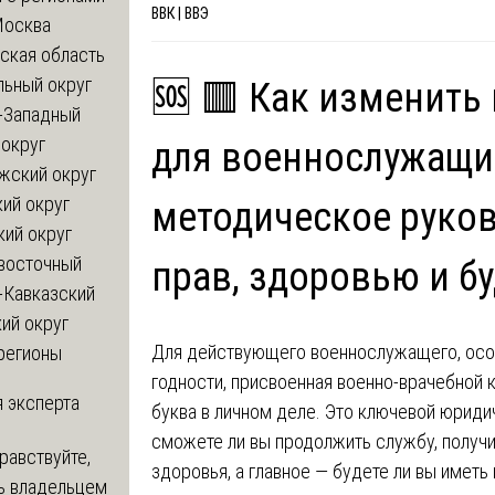
ВВК | ВВЭ
Москва
ская область
льный округ
🆘 🟥 Как изменить
-Западный
округ
для военнослужащих
жский округ
ий округ
методическое руков
кий округ
восточный
прав, здоровью и б
-Кавказский
ий округ
Для действующего военнослужащего, особ
регионы
годности, присвоенная военно-врачебной к
 эксперта
буква в личном деле. Это ключевой юрид
сможете ли вы продолжить службу, получи
равствуйте,
здоровья, а главное — будете ли вы имет
ь владельцем