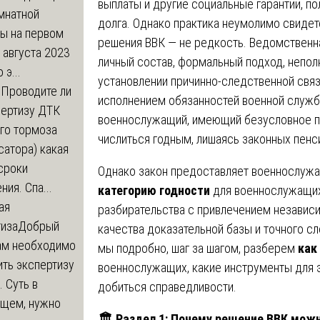
выплаты и другие социальные гарантии, п
мнатной
долга. Однако практика неумолимо свидет
ры на первом
решения ВВК — не редкость. Ведомственн
 августа 2023
личный состав, формальный подход, неполн
 э...
установлении причинно-следственной свя
м
Проводите ли
исполнением обязанностей военной службы
пертизу ДТК
военнослужащий, имеющий безусловное пр
го тормоза
числиться годным, лишаясь законных пенси
атора) какая
сроки
Однако закон предоставляет военнослуж
ния. Спа...
категорию годности
для военнослужащих
ая
разбирательства с привлечением независи
тиза
Добрый
качества доказательной базы и точного с
нам необходимо
мы подробно, шаг за шагом, разберем
как
ть экспертизу
военнослужащих, какие инструменты для э
 Суть в
добиться справедливости.
щем, нужно
🏛
️ Раздел 1: Почему решение ВВК мож