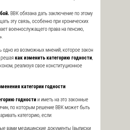
жбой.
ВВК обязана дать заключение по этому
цать эту связь, особенно при хронических
шает военнослужащего права на пенсию,
».
ь одно из возможных мнений, которое закон
, решая
как изменить категорию годности
,
аконом, реализуя свое конституционное
зменения категории годности
егорию годности
и иметь на это законные
ичин, по которым решение ВВК может быть
ривать категорию, если:
ные вами медицинские документы (выписки