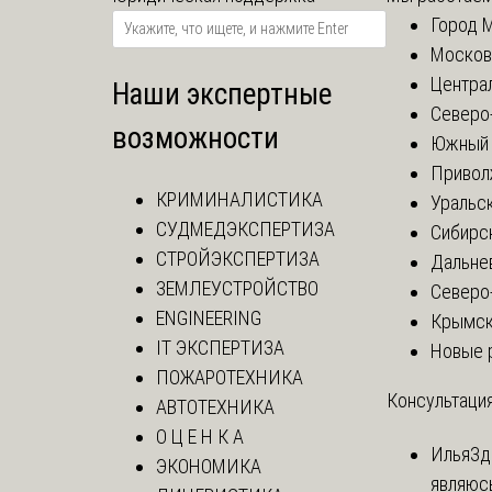
Город 
Москов
Центра
Наши экспертные
Северо
возможности
Южный 
Привол
КРИМИНАЛИСТИКА
Уральск
СУДМЕДЭКСПЕРТИЗА
Сибирс
СТРОЙЭКСПЕРТИЗА
Дальне
ЗЕМЛЕУСТРОЙСТВО
Северо
ENGINEERING
Крымск
IT ЭКСПЕРТИЗА
Новые 
ПОЖАРОТЕХНИКА
Консультация
АВТОТЕХНИКА
О Ц Е Н К А
Илья
Зд
ЭКОНОМИКА
являюс