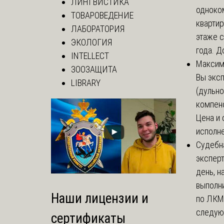
ЛИНГВИСТИКА
одноко
ТОВАРОВЕДЕНИЕ
кварти
ЛАБОРАТОРИЯ
этаже с
ЭКОЛОГИЯ
года. До
INTELLECT
Макси
ЗООЗАЩИТА
Вы экс
LIBRARY
(дульно
компенс
Цена и 
исполне
Судебн
экспер
день, 
выполни
Наши лицензии и
по ЛКМ.
следую
сертификаты