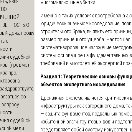
ть, явля...
многомиллионные убытки.
ТВО
Именно в таких условиях востребована эк
ИЧЕННОЙ
юридически значимое исследование, позв
СТВЕННОСТЬЮ
строительного брака, выявить его причины
рый день, прошу
размер причиненного ущерба. Настоящая 
ть о
систематизированное изложение методол
ности
систем, основанное на фундаментальных з
ения судебной
требований и многолетней экспертной прак
изы (предмет:
иза про...
Раздел 1: Теоретические основы функ
икторовна
объектов экспертного исследования
ва
Здравствуйте,
вязаться со
Дренажная система является критически
о вопросу
инфраструктуры как загородного дома, так
ности
— защита фундаментов, подвальных помещ
ения судебной
избыточной влаги, грунтовых вод и подтоп
сной меди...
представляет собой систему искусственн