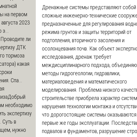
мнатной
Дренажные системы представляют собой
ры на первом
сложные инженерно-технические сооруже
 августа 2023
предназначенные для регулирования водн
 э...
режима грунтов и защиты территорий от
м
Проводите ли
подтопления, вторичного засоления и
пертизу ДТК
осолонцевания почв. Как объект экспертн
го тормоза
исследования, дренаж требует
атора) какая
междисциплинарного подхода, объединя
сроки
методы гидрогеологии, гидравлики,
ния. Спа...
материаловедения и математического
ая
моделирования. Проблема низкого качес
тиза
Добрый
строительстве приобрела характер систем
нам необходимо
нарушения технологии монтажа и отсутств
ть экспертизу
что дорогостоящие системы оказываются 
 Суть в
первые же годы эксплуатации. Последстви
щем, нужно
подвалов и фундаментов, разрушение стро