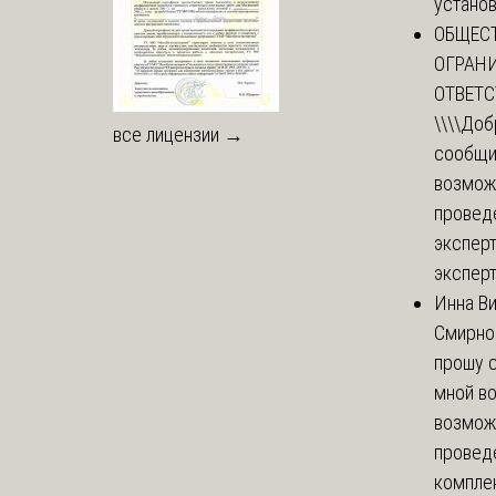
установи
ОБЩЕС
ОГРАН
ОТВЕТ
\\\\
Доб
все лицензии →
сообщи
возмож
провед
эксперт
эксперт
Инна В
Смирно
прошу с
мной в
возмож
провед
комплек