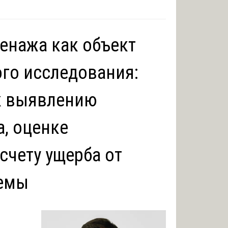
ренажа как объект
го исследования:
к выявлению
а, оценке
счету ущерба от
темы