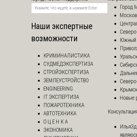
Город 
Москов
Центра
Наши экспертные
Северо
возможности
Южный 
Привол
КРИМИНАЛИСТИКА
Уральск
СУДМЕДЭКСПЕРТИЗА
Сибирс
СТРОЙЭКСПЕРТИЗА
Дальне
ЗЕМЛЕУСТРОЙСТВО
Северо
ENGINEERING
Крымск
IT ЭКСПЕРТИЗА
Новые 
ПОЖАРОТЕХНИКА
Консультация
АВТОТЕХНИКА
О Ц Е Н К А
Илья
Зд
ЭКОНОМИКА
являюс