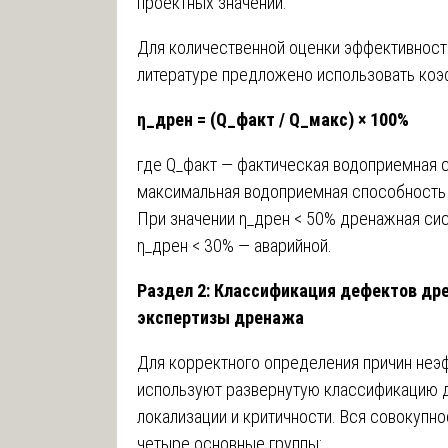
проектных значений.
Для количественной оценки эффективност
литературе предложено использовать коэ
η_дрен = (Q_факт / Q_макс) × 100%
где Q_факт — фактическая водоприемная 
максимальная водоприемная способность 
При значении η_дрен < 50% дренажная сис
η_дрен < 30% — аварийной.
Раздел 2: Классификация дефектов др
экспертизы дренажа
Для корректного определения причин неэ
используют развернутую классификацию д
локализации и критичности. Вся совокупн
четыре основные группы: