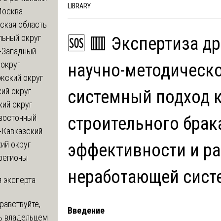
LIBRARY
Москва
ская область
льный округ
🆘 🟥 Экспертиза д
-Западный
округ
научно-методическо
жский округ
ий округ
системный подход 
кий округ
восточный
строительного брак
-Кавказский
ий округ
эффективности и ра
регионы
неработающей сис
 эксперта
равствуйте,
Введение
ь владельцем