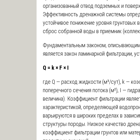
организованный отвод подземных и повер
Эффективность дренажной системы опред
устойчивое понижение уровня грунтовых 
сброс собранной воды в приемник (коллек
Фундаментальным законом, описывающим 
является закон ламинарной фильтрации, ус
Q = k × F × I
где Q — расход жидкости (м³/сут), k — ко
поперечного сечения потока (м²), I — гид
величина). Коэффициент фильтрации являе
характеристикой, определяющей водопрон
варьируются в широких пределах в зависи
структуры породы. Низкое качество дрена
коэффициент фильтрации грунтов или мате