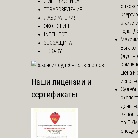
ЛИНГВИСТИКА
одноко
ТОВАРОВЕДЕНИЕ
кварти
ЛАБОРАТОРИЯ
этаже с
ЭКОЛОГИЯ
года. До
INTELLECT
Макси
ЗООЗАЩИТА
Вы экс
LIBRARY
(дульно
компенс
Цена и 
Наши лицензии и
исполне
Судебн
сертификаты
экспер
день, 
выполни
по ЛКМ.
следую