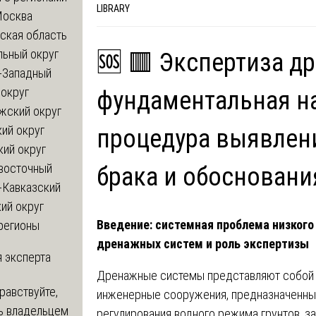
LIBRARY
Москва
ская область
льный округ
🆘 🟥 Экспертиза д
-Западный
округ
фундаментальная н
жский округ
ий округ
процедура выявлен
кий округ
восточный
брака и обосновани
-Кавказский
ий округ
Введение: системная проблема низкого
регионы
дренажных систем и роль экспертизы
 эксперта
Дренажные системы представляют собой
равствуйте,
инженерные сооружения, предназначенны
ь владельцем
регулирования водного режима грунтов, з