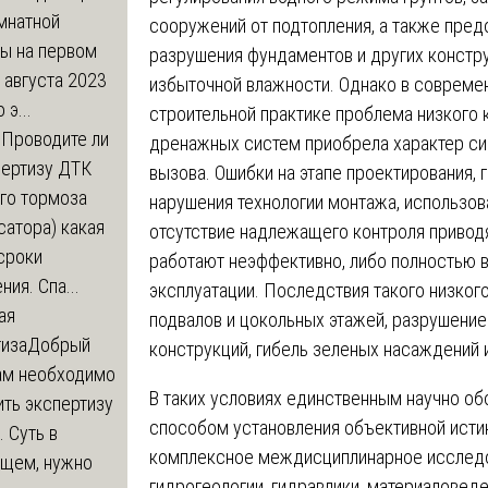
мнатной
сооружений от подтопления, а также пре
ры на первом
разрушения фундаментов и других констр
 августа 2023
избыточной влажности. Однако в совреме
 э...
строительной практике проблема низкого 
м
Проводите ли
дренажных систем приобрела характер с
пертизу ДТК
вызова. Ошибки на этапе проектирования, 
го тормоза
нарушения технологии монтажа, использов
атора) какая
отсутствие надлежащего контроля приводя
сроки
работают неэффективно, либо полностью в
ния. Спа...
эксплуатации. Последствия такого низког
ая
подвалов и цокольных этажей, разрушени
тиза
Добрый
конструкций, гибель зеленых насаждений 
нам необходимо
В таких условиях единственным научно о
ть экспертизу
способом установления объективной исти
 Суть в
комплексное междисциплинарное исследо
щем, нужно
гидрогеологии, гидравлики, материаловед