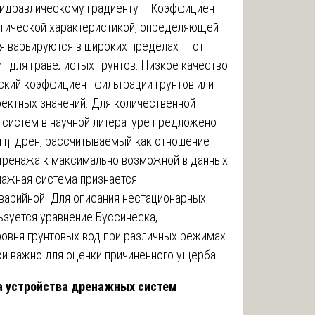
гидравлическому градиенту I. Коэффициент
огической характеристикой, определяющей
ия варьируются в широких пределах — от
ут для гравелистых грунтов. Низкое качество
еский коэффициент фильтрации грунтов или
ектных значений. Для количественной
систем в научной литературе предложено
 η_дрен, рассчитываемый как отношение
дренажа к максимально возможной в данных
нажная система признается
аварийной. Для описания нестационарных
ьзуется уравнение Буссинеска,
овня грунтовых вод при различных режимах
и важно для оценки причиненного ущерба.
за устройства дренажных систем