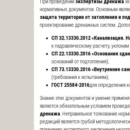
При проведении
экспертизы дренажа
эк
нормативных документов. Основным явля
защита территории от затопления и по
проектирование дренажных систем. Допол
СП 32.13330.2012 «Канализация. 
к гидравлическому расчету, уклонам 
СП 22.13330.2016 «Основания зда
оснований от подтопления);
СП 73.13330.2016 «Внутренние са
(требования к испытаниям);
ГОСТ 25584-2016
для определения к
Знание этих документов и умение применя
является обязательным условием провед
дренажа
. Неправильное толкование норм
редакций является грубой методологическ
признанию экспертного заключения недоп