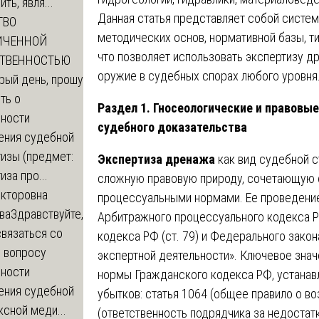
ть, явля...
Данная статья представляет собой систе
ТВО
методических основ, нормативной базы, т
ИЧЕННОЙ
что позволяет использовать экспертизу 
СТВЕННОСТЬЮ
оружие в судебных спорах любого уровня
рый день, прошу
ть о
Раздел 1. Гносеологические и правовы
ности
судебного доказательства
ения судебной
изы (предмет:
Экспертиза дренажа
как вид судебной с
иза про...
сложную правовую природу, сочетающую 
икторовна
процессуальными нормами. Ее проведени
ва
Здравствуйте,
Арбитражного процессуального кодекса РФ
вязаться со
кодекса РФ (ст. 79) и Федерального зако
о вопросу
экспертной деятельности». Ключевое знач
ности
нормы Гражданского кодекса РФ, устана
ения судебной
убытков: статья 1064 (общее правило о во
сной меди...
(ответственность подрядчика за недостатк