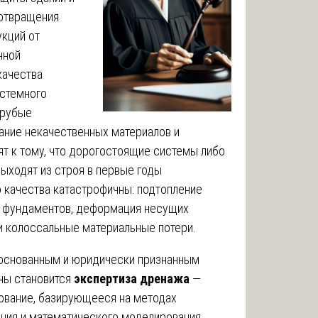
дотвращения
укций от
нной
качества
истемного
грубые
ание некачественных материалов и
т к тому, что дорогостоящие системы либо
ыходят из строя в первые годы
о качества катастрофичны: подтопление
е фундаментов, деформация несущих
и колоссальные материальные потери.
боснованным и юридически признанным
ны становится
экспертиза дренажа
—
вание, базирующееся на методах
ения и математического моделирования.