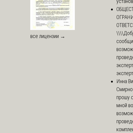
установи
ОБЩЕС
ОГРАН
ОТВЕТ
\\\\
Доб
все лицензии →
сообщи
возмож
провед
эксперт
эксперт
Инна В
Смирно
прошу с
мной в
возмож
провед
комплек