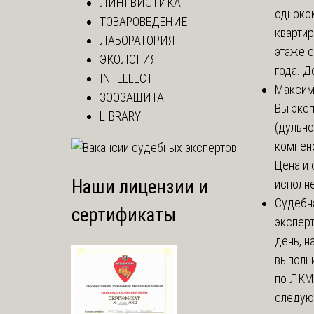
ЛИНГВИСТИКА
одноко
ТОВАРОВЕДЕНИЕ
кварти
ЛАБОРАТОРИЯ
этаже с
ЭКОЛОГИЯ
года. До
INTELLECT
Макси
ЗООЗАЩИТА
Вы экс
LIBRARY
(дульно
компенс
Цена и 
Наши лицензии и
исполне
Судебн
сертификаты
экспер
день, 
выполни
по ЛКМ.
следую