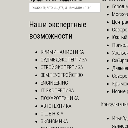
Город 
Москов
Центра
Наши экспертные
Северо
возможности
Южный 
Привол
КРИМИНАЛИСТИКА
Уральск
СУДМЕДЭКСПЕРТИЗА
Сибирс
СТРОЙЭКСПЕРТИЗА
Дальне
ЗЕМЛЕУСТРОЙСТВО
Северо
ENGINEERING
Крымск
IT ЭКСПЕРТИЗА
Новые 
ПОЖАРОТЕХНИКА
Консультация
АВТОТЕХНИКА
О Ц Е Н К А
Илья
Зд
ЭКОНОМИКА
являюс