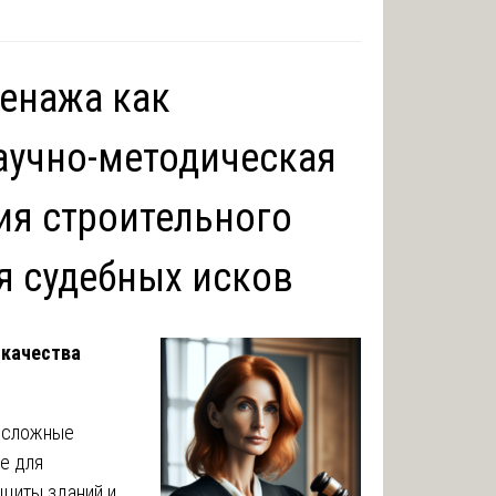
ренажа как
аучно-методическая
ия строительного
я судебных исков
 качества
 сложные
е для
ащиты зданий и