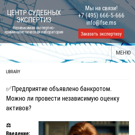
Skip
Мы на связи!
ЦЕНТР СУДЕБНЫХ
to
+7 (495) 666-5-666
ЭКСПЕРТИЗ
content
info@fse.ms
Независимая экспертно-
криминалистическая лаборатория
Заказать экспертизу
МЕНЮ
LIBRARY
✅Предприятие объявлено банкротом.
Можно ли провести независимую оценку
активов?
⚖️
Введение: