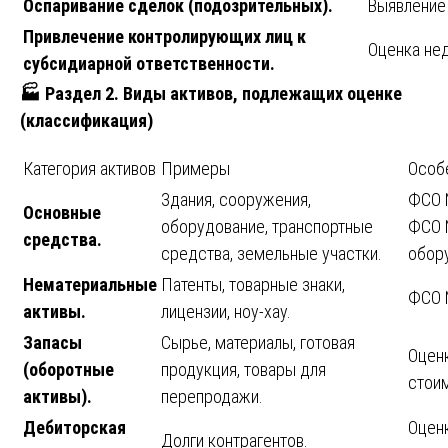
Оспаривание сделок (подозрительных).
Выявление
Привлечение контролирующих лиц к
Оценка нед
субсидиарной ответственности.
🏭
Раздел 2. Виды активов, подлежащих оценке
(классификация)
Категория активов
Примеры
Особ
Здания, сооружения,
ФСО 
Основные
оборудование, транспортные
ФСО 
средства.
средства, земельные участки.
обор
Нематериальные
Патенты, товарные знаки,
ФСО 
активы.
лицензии, ноу-хау.
Запасы
Сырье, материалы, готовая
Оцен
(оборотные
продукция, товары для
стои
активы).
перепродажи.
Дебиторская
Оцен
Долги контрагентов.