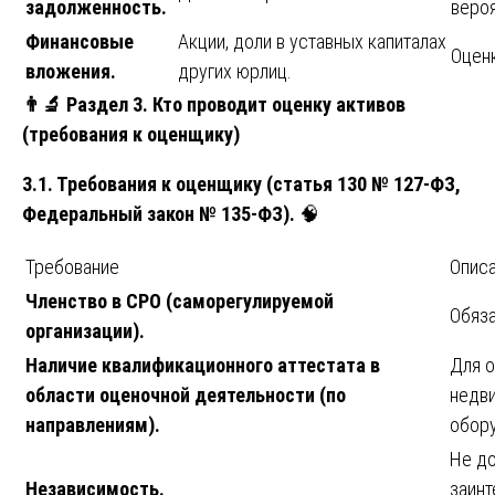
задолженность.
вероя
Финансовые
Акции, доли в уставных капиталах
Оценк
вложения.
других юрлиц.
👨‍🔬
Раздел 3. Кто проводит оценку активов
(требования к оценщику)
3.1. Требования к оценщику (статья 130 № 127-ФЗ,
Федеральный закон № 135-ФЗ).
🧠
Требование
Опис
Членство в СРО (саморегулируемой
Обяза
организации).
Наличие квалификационного аттестата в
Для о
области оценочной деятельности (по
недв
направлениям).
обор
Не д
Независимость.
заинт