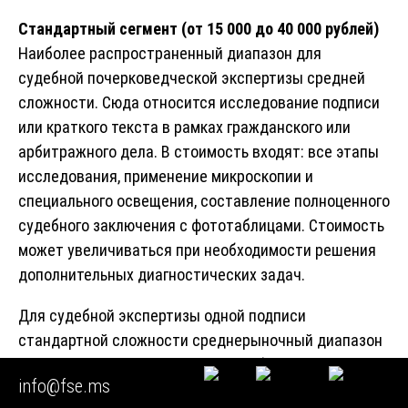
Стандартный сегмент (от 15 000 до 40 000 рублей)
Наиболее распространенный диапазон для
судебной почерковедческой экспертизы средней
сложности. Сюда относится исследование подписи
или краткого текста в рамках гражданского или
арбитражного дела. В стоимость входят: все этапы
исследования, применение микроскопии и
специального освещения, составление полноценного
судебного заключения с фототаблицами. Стоимость
может увеличиваться при необходимости решения
дополнительных диагностических задач.
Для судебной экспертизы одной подписи
стандартной сложности среднерыночный диапазон
составляет от 25 000 до 50 000 рублей. В Москве и
info@fse.ms
Санкт-Петербурге цена часто стартует с 30 000 – 35