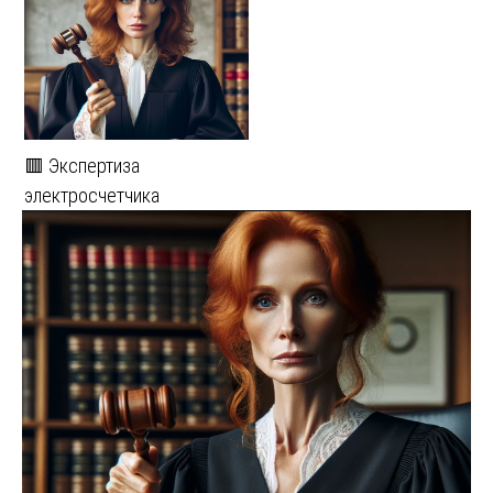
🟥 Экспертиза
электросчетчика