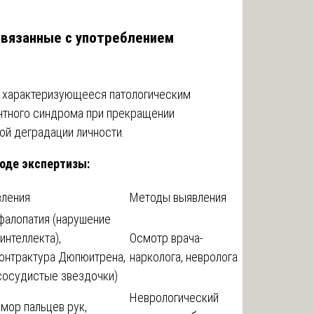
 связанные с употреблением
 характеризующееся патологическим
ентного синдрома при прекращении
ой деградации личности.
оде экспертизы:
вления
Методы выявления
фалопатия (нарушение
интеллекта),
Осмотр врача-
контрактура Дюпюитрена,
нарколога, невролога
(сосудистые звездочки)
Неврологический
мор пальцев рук,