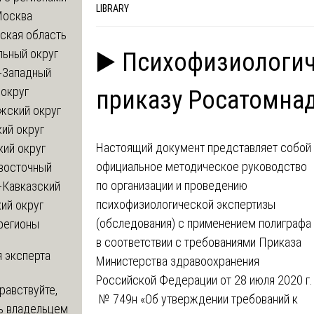
LIBRARY
Москва
ская область
льный округ
▶️ Психофизиологич
-Западный
округ
приказу Росатомна
жский округ
ий округ
Настоящий документ представляет собой
кий округ
официальное методическое руководство
восточный
по организации и проведению
-Кавказский
психофизиологической экспертизы
ий округ
(обследования) с применением полиграфа
регионы
в соответствии с требованиями Приказа
 эксперта
Министерства здравоохранения
Российской Федерации от 28 июля 2020 г.
равствуйте,
№ 749н «Об утверждении требований к
ь владельцем