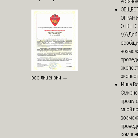
установи
ОБЩЕС
ОГРАН
ОТВЕТ
\\\\
Доб
сообщи
возмож
провед
эксперт
эксперт
все лицензии →
Инна В
Смирно
прошу с
мной в
возмож
провед
комплек