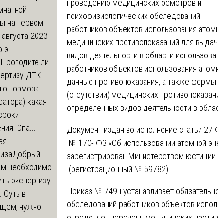
проведению медицинских осмотров и
мнатной
психофизиологических обследований
ры на первом
работников объектов использования атомн
 августа 2023
медицинских противопоказаний для выдач
 э...
видов деятельности в области использова
м
Проводите ли
работников объектов использования атомн
пертизу ДТК
данные противопоказания, а также формы
го тормоза
(отсутствии) медицинских противопоказан
атора) какая
определенных видов деятельности в облас
сроки
ния. Спа...
Документ издан во исполнение статьи 27 Ф
ая
№ 170- ФЗ «Об использовании атомной энер
тиза
Добрый
зарегистрирован Министерством юстиции 
нам необходимо
(регистрационный № 59782).
ть экспертизу
Приказ № 749н устанавливает обязательн
 Суть в
обследований работников объектов испол
щем, нужно
определяет перечень медицинских против