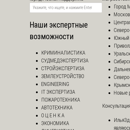
Город 
Москов
Центра
Наши экспертные
Северо
возможности
Южный 
Привол
КРИМИНАЛИСТИКА
Уральск
СУДМЕДЭКСПЕРТИЗА
Сибирс
СТРОЙЭКСПЕРТИЗА
Дальне
ЗЕМЛЕУСТРОЙСТВО
Северо
ENGINEERING
Крымск
IT ЭКСПЕРТИЗА
Новые 
ПОЖАРОТЕХНИКА
Консультация
АВТОТЕХНИКА
О Ц Е Н К А
Илья
Зд
ЭКОНОМИКА
являюс