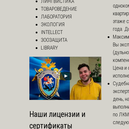
ЛИНГВИСТИКА
одноко
ТОВАРОВЕДЕНИЕ
кварти
ЛАБОРАТОРИЯ
этаже с
ЭКОЛОГИЯ
года. До
INTELLECT
Макси
ЗООЗАЩИТА
Вы экс
LIBRARY
(дульно
компенс
Цена и 
исполне
Судебн
экспер
день, 
выполни
Наши лицензии и
по ЛКМ.
следую
сертификаты