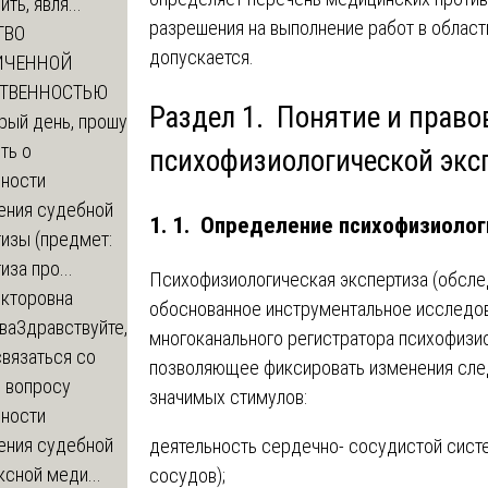
ть, явля...
разрешения на выполнение работ в област
ТВО
допускается.
ИЧЕННОЙ
СТВЕННОСТЬЮ
Раздел 1. Понятие и право
рый день, прошу
ть о
психофизиологической экс
ности
ения судебной
1. 1. Определение психофизиоло
изы (предмет:
иза про...
Психофизиологическая экспертиза (обслед
икторовна
обоснованное инструментальное исследов
ва
Здравствуйте,
многоканального регистратора психофизио
вязаться со
позволяющее фиксировать изменения сле
о вопросу
значимых стимулов:
ности
ения судебной
деятельность сердечно- сосудистой систе
сной меди...
сосудов);