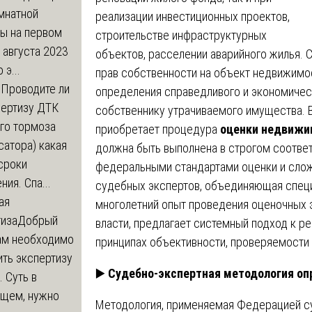
мнатной
реализации инвестиционных проектов,
ры на первом
строительстве инфраструктурных
 августа 2023
объектов, расселении аварийного жилья. 
 э...
прав собственности на объект недвижимост
м
Проводите ли
определения справедливого и экономиче
пертизу ДТК
собственнику утрачиваемого имущества. В
го тормоза
приобретает процедура
оценки недвижи
атора) какая
должна быть выполнена в строгом соответ
сроки
федеральными стандартами оценки и сло
ния. Спа...
судебных экспертов, объединяющая спец
ая
многолетний опыт проведения оценочных э
тиза
Добрый
власти, предлагает системный подход к р
нам необходимо
принципах объективности, проверяемости
ть экспертизу
▶️
Судебно-экспертная методология оп
 Суть в
щем, нужно
Методология, применяемая Федерацией с