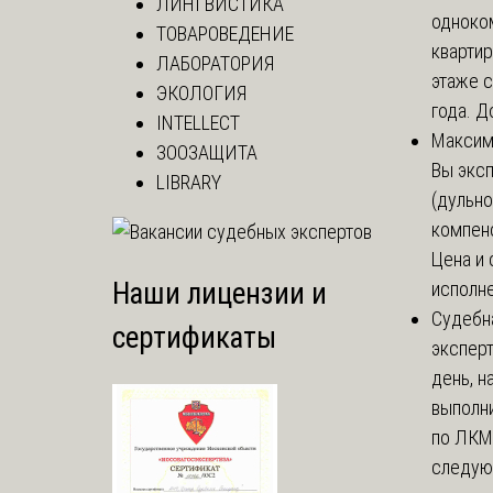
ЛИНГВИСТИКА
одноко
ТОВАРОВЕДЕНИЕ
кварти
ЛАБОРАТОРИЯ
этаже с
ЭКОЛОГИЯ
года. До
INTELLECT
Макси
ЗООЗАЩИТА
Вы экс
LIBRARY
(дульно
компенс
Цена и 
Наши лицензии и
исполне
Судебн
сертификаты
экспер
день, 
выполни
по ЛКМ.
следую