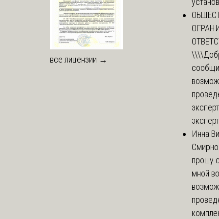
установи
ОБЩЕС
ОГРАН
ОТВЕТ
\\\\
Доб
все лицензии →
сообщи
возмож
провед
эксперт
эксперт
Инна В
Смирно
прошу с
мной в
возмож
провед
комплек