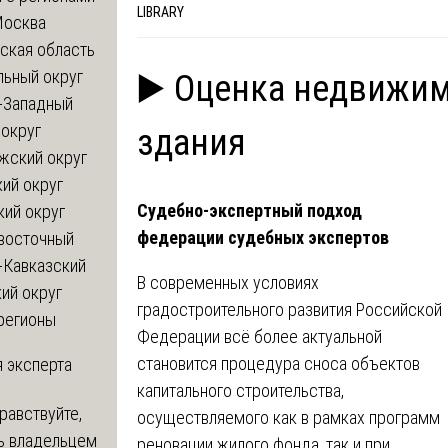
LIBRARY
Москва
ская область
льный округ
▶️ Оценка недвижи
-Западный
округ
здания
жский округ
ий округ
Судебно-экспертный подход
кий округ
федерации судебных экспертов
восточный
-Кавказский
В современных условиях
ий округ
градостроительного развития Российской
регионы
Федерации всё более актуальной
становится процедура сноса объектов
 эксперта
капитального строительства,
равствуйте,
осуществляемого как в рамках программ
ь владельцем
реновации жилого фонда, так и при