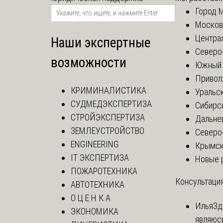
Город 
Москов
Центра
Наши экспертные
Северо
возможности
Южный 
Привол
КРИМИНАЛИСТИКА
Уральск
СУДМЕДЭКСПЕРТИЗА
Сибирс
СТРОЙЭКСПЕРТИЗА
Дальне
ЗЕМЛЕУСТРОЙСТВО
Северо
ENGINEERING
Крымск
IT ЭКСПЕРТИЗА
Новые 
ПОЖАРОТЕХНИКА
Консультация
АВТОТЕХНИКА
О Ц Е Н К А
Илья
Зд
ЭКОНОМИКА
являюс