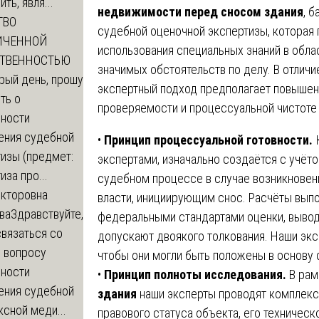
ть, явля...
недвижимости перед сносом здания
, 
ТВО
судебной оценочной экспертизы, которая
ИЧЕННОЙ
использования специальных знаний в обла
СТВЕННОСТЬЮ
значимых обстоятельств по делу. В отличи
рый день, прошу
экспертный подход предполагает повышен
ть о
проверяемости и процессуальной чистоте
ности
ения судебной
•
Принцип процессуальной готовности.
К
изы (предмет:
экспертами, изначально создаётся с учёт
иза про...
судебном процессе в случае возникновен
икторовна
власти, инициирующим снос. Расчёты выпо
ва
Здравствуйте,
федеральными стандартами оценки, вывод
вязаться со
допускают двоякого толкования. Наши эк
о вопросу
чтобы они могли быть положены в основу 
ности
•
Принцип полноты исследования.
В рам
ения судебной
здания
наши эксперты проводят комплекс
сной меди...
правового статуса объекта, его техническ