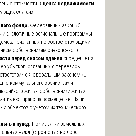
лению стоимости.
Оценка недвижимости
ующих случаях.
илого фонда.
Федеральный закон «О
» и аналогичные региональные программы
домов, признанных не соответствующими
ением собственникам равноценного
сти перед сносом здания
определяется
мер убытков, связанных с переездом.
ответствии с Федеральным законом «О
но-коммунального хозяйства» и
варийного жилья, собственники жилых
ми, имеют право на возмещение. Наши
х объектов с учётом их технического
альных нужд.
При изъятии земельных
пальных нужд (строительство дорог,