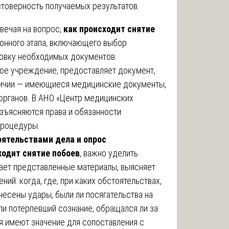
стоверность получаемых результатов.
вечая на вопрос,
как происходит снятие
ионного этапа, включающего выбор
товку необходимых документов.
ое учреждение, предоставляет документ,
личии — имеющиеся медицинские документы,
органов. В АНО «Центр медицинских
азъясняются права и обязанности
процедуры.
оятельствами дела и опрос
ходит снятие побоев
, важно уделить
чает представленные материалы, выясняет
ий: когда, где, при каких обстоятельствах,
есены удары, были ли посягательства на
ли потерпевший сознание, обращался ли за
 имеют значение для сопоставления с