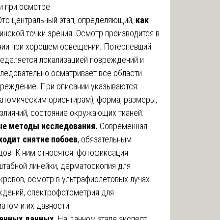
 при осмотре.
Это центральный этап, определяющий,
как
инской точки зрения. Осмотр производится в
ии при хорошем освещении. Потерпевший
ределяется локализацией повреждений и
следовательно осматривает все области
вреждение. При описании указываются:
анатомическим ориентирам), форма, размеры,
излияний, состояние окружающих тканей.
ые методы исследования.
Современная
ходит снятие побоев
, обязательным
ов. К ним относятся: фотофиксация
табной линейки, дерматоскопия для
кровов, осмотр в ультрафиолетовых лучах
ждений, спектрофотометрия для
атом и их давности.
ченных данных.
На данном этапе эксперт