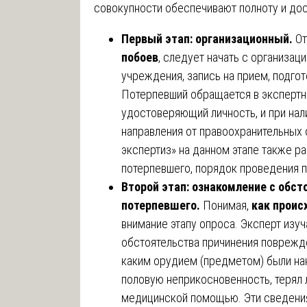
совокупности обеспечивают полноту и до
Первый этап: организационный.
От
побоев
, следует начать с организац
учреждения, запись на прием, подго
Потерпевший обращается в экспертн
удостоверяющий личность, и при на
направления от правоохранительных 
экспертиз» на данном этапе также р
потерпевшего, порядок проведения 
Второй этап: ознакомление с обст
потерпевшего.
Понимая,
как проис
внимание этапу опроса. Эксперт изу
обстоятельства причинения поврежден
каким орудием (предметом) были нан
половую неприкосновенность, терял 
медицинской помощью. Эти сведения