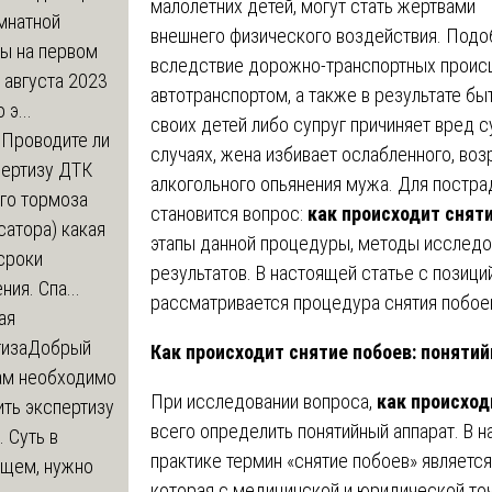
малолетних детей, могут стать жертвами
мнатной
внешнего физического воздействия. Подо
ры на первом
вследствие дорожно-транспортных происш
 августа 2023
автотранспортом, а также в результате бы
 э...
своих детей либо супруг причиняет вред с
м
Проводите ли
случаях, жена избивает ослабленного, во
пертизу ДТК
алкогольного опьянения мужа. Для постр
го тормоза
становится вопрос:
как происходит снят
атора) какая
этапы данной процедуры, методы исследо
сроки
результатов. В настоящей статье с позици
ния. Спа...
рассматривается процедура снятия побоев
ая
тиза
Добрый
Как происходит снятие побоев: поняти
нам необходимо
При исследовании вопроса,
как происход
ть экспертизу
всего определить понятийный аппарат. В 
 Суть в
практике термин «снятие побоев» являет
щем, нужно
которая с медицинской и юридической то