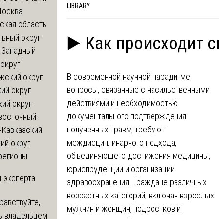
LIBRARY
Москва
ская область
льный округ
▶️ Как происходит 
-Западный
округ
В современной научной парадигме
жский округ
вопросы, связанные с насильственными
ий округ
действиями и необходимостью
кий округ
документального подтверждения
восточный
полученных травм, требуют
-Кавказский
междисциплинарного подхода,
ий округ
объединяющего достижения медицины,
регионы
юриспруденции и организации
 эксперта
здравоохранения. Граждане различных
возрастных категорий, включая взрослых
равствуйте,
мужчин и женщин, подростков и
ь владельцем