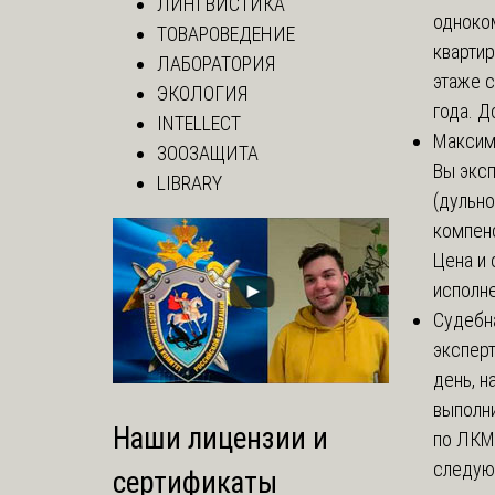
ЛИНГВИСТИКА
одноко
ТОВАРОВЕДЕНИЕ
кварти
ЛАБОРАТОРИЯ
этаже с
ЭКОЛОГИЯ
года. До
INTELLECT
Макси
ЗООЗАЩИТА
Вы экс
LIBRARY
(дульно
компенс
Цена и 
исполне
Судебн
экспер
день, 
выполни
Наши лицензии и
по ЛКМ.
следую
сертификаты