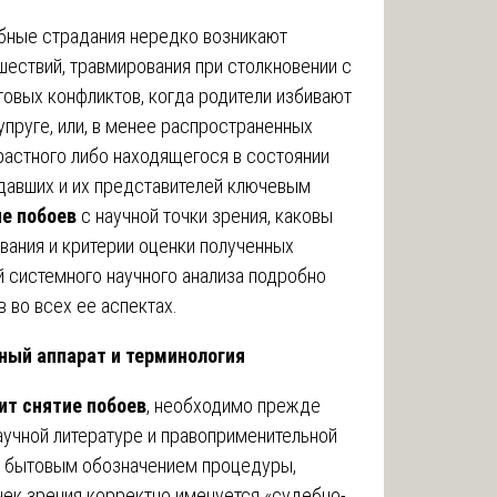
бные страдания нередко возникают
ествий, травмирования при столкновении с
товых конфликтов, когда родители избивают
упруге, или, в менее распространенных
зрастного либо находящегося в состоянии
адавших и их представителей ключевым
ие побоев
с научной точки зрения, каковы
вания и критерии оценки полученных
й системного научного анализа подробно
 во всех ее аспектах.
йный аппарат и терминология
ит снятие побоев
, необходимо прежде
научной литературе и правоприменительной
ся бытовым обозначением процедуры,
чек зрения корректно именуется «судебно-