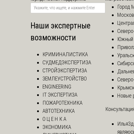
Город 
Москов
Центра
Наши экспертные
Северо
возможности
Южный 
Привол
КРИМИНАЛИСТИКА
Уральск
СУДМЕДЭКСПЕРТИЗА
Сибирс
СТРОЙЭКСПЕРТИЗА
Дальне
ЗЕМЛЕУСТРОЙСТВО
Северо
ENGINEERING
Крымск
IT ЭКСПЕРТИЗА
Новые 
ПОЖАРОТЕХНИКА
Консультация
АВТОТЕХНИКА
О Ц Е Н К А
Илья
Зд
ЭКОНОМИКА
являюс