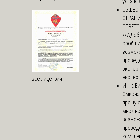
установи
ОБЩЕС
ОГРАН
ОТВЕТ
\\\\
Доб
сообщи
возмож
провед
эксперт
эксперт
все лицензии →
Инна В
Смирно
прошу с
мной в
возмож
провед
комплек