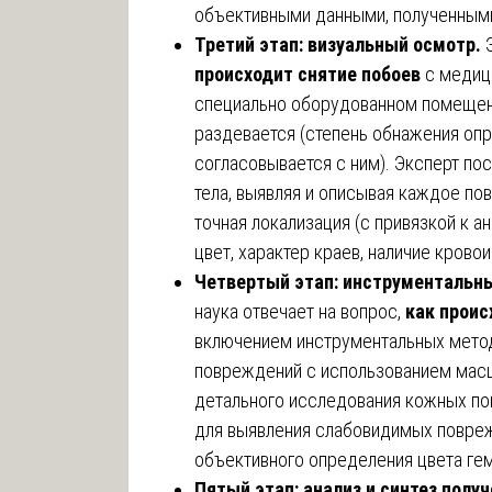
объективными данными, полученными
Третий этап: визуальный осмотр.
происходит снятие побоев
с медиц
специально оборудованном помещен
раздевается (степень обнажения оп
согласовывается с ним). Эксперт по
тела, выявляя и описывая каждое по
точная локализация (с привязкой к 
цвет, характер краев, наличие крово
Четвертый этап: инструментальн
наука отвечает на вопрос,
как проис
включением инструментальных метод
повреждений с использованием масш
детального исследования кожных по
для выявления слабовидимых повре
объективного определения цвета гем
Пятый этап: анализ и синтез полу