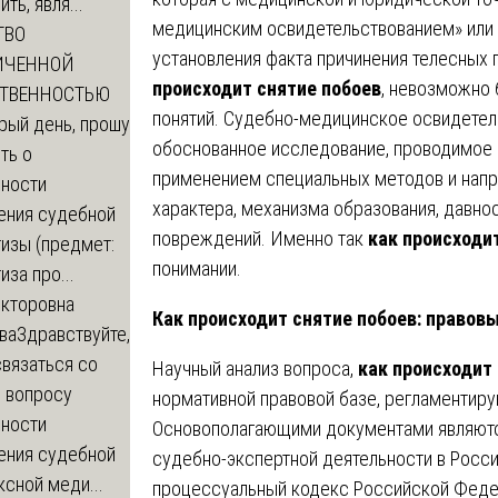
ть, явля...
медицинским освидетельствованием» или
ТВО
установления факта причинения телесных 
ИЧЕННОЙ
происходит снятие побоев
, невозможно 
СТВЕННОСТЬЮ
понятий. Судебно-медицинское освидетел
рый день, прошу
обоснованное исследование, проводимое
ть о
применением специальных методов и напра
ности
характера, механизма образования, давно
ения судебной
повреждений. Именно так
как происходи
изы (предмет:
понимании.
иза про...
икторовна
Как происходит снятие побоев: правов
ва
Здравствуйте,
вязаться со
Научный анализ вопроса,
как происходит
о вопросу
нормативной правовой базе, регламентир
ности
Основополагающими документами являютс
ения судебной
судебно-экспертной деятельности в Росси
сной меди...
процессуальный кодекс Российской Феде