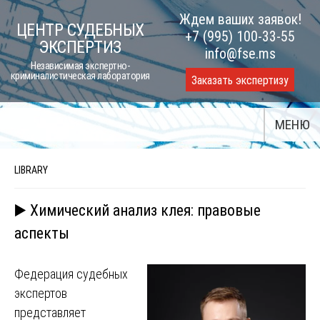
Skip
Ждем ваших заявок!
ЦЕНТР СУДЕБНЫХ
to
+7 (995) 100-33-55
ЭКСПЕРТИЗ
content
info@fse.ms
Независимая экспертно-
криминалистическая лаборатория
Заказать экспертизу
МЕНЮ
LIBRARY
▶️ Химический анализ клея: правовые
аспекты
Федерация судебных
экспертов
представляет