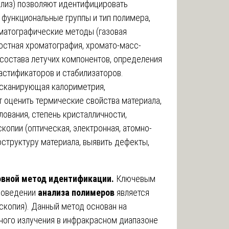
лиз) позволяют идентифицировать
 функциональные группы и тип полимера,
оматографические методы (газовая
стная хроматография, хромато-масс-
состава летучих компонентов, определения
астификаторов и стабилизаторов.
сканирующая калориметрия,
 оценить термические свойства материала,
ования, степень кристалличности,
опии (оптическая, электронная, атомно-
структуру материала, выявить дефекты,
овной метод идентификации.
Ключевым
роведении
анализа полимеров
является
скопия). Данный метод основан на
ного излучения в инфракрасном диапазоне