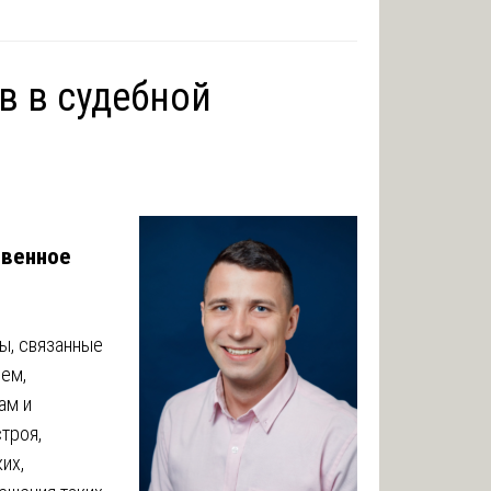
в в судебной
твенное
ы, связанные
ием,
ам и
троя,
их,