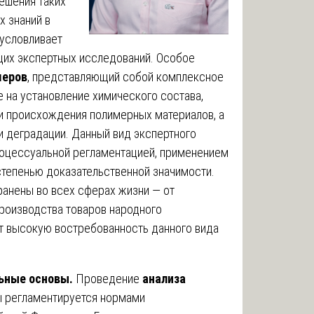
ешения таких
х знаний в
бусловливает
их экспертных исследований. Особое
меров
, представляющий собой комплексное
 на установление химического состава,
 и происхождения полимерных материалов, а
и деградации. Данный вид экспертного
роцессуальной регламентацией, применением
степенью доказательственной значимости.
анены во всех сферах жизни — от
роизводства товаров народного
ет высокую востребованность данного вида
льные основы.
Проведение
анализа
ы регламентируется нормами