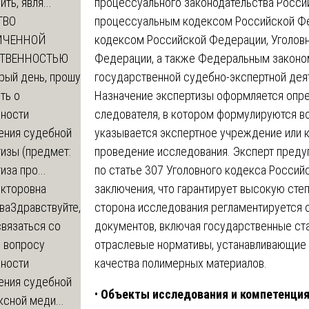
процессуального законодательства Росс
ть, явля...
процессуальным кодексом Российской Ф
ТВО
кодексом Российской Федерации, Уголов
ИЧЕННОЙ
Федерации, а также Федеральным законом
СТВЕННОСТЬЮ
государственной судебно-экспертной дея
рый день, прошу
Назначение экспертизы оформляется опр
ть о
следователя, в котором формулируются в
ности
указывается экспертное учреждение или к
ения судебной
проведение исследования. Эксперт преду
изы (предмет:
по статье 307 Уголовного кодекса Росси
иза про...
заключения, что гарантирует высокую сте
икторовна
сторона исследования регламентируется
ва
Здравствуйте,
документов, включая государственные ста
вязаться со
отраслевые нормативы, устанавливающие 
о вопросу
качества полимерных материалов.
ности
ения судебной
•
Объекты исследования и компетенция
сной меди...