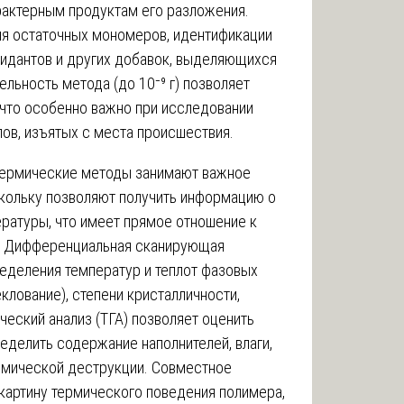
рактерным продуктам его разложения.
я остаточных мономеров, идентификации
сидантов и других добавок, выделяющихся
льность метода (до 10⁻⁹ г) позволяет
 что особенно важно при исследовании
ов, изъятых с места происшествия.
ермические методы занимают важное
скольку позволяют получить информацию о
ратуры, что имеет прямое отношение к
и. Дифференциальная сканирующая
еделения температур и теплот фазовых
еклование), степени кристалличности,
еский анализ (ТГА) позволяет оценить
еделить содержание наполнителей, влаги,
ермической деструкции. Совместное
картину термического поведения полимера,