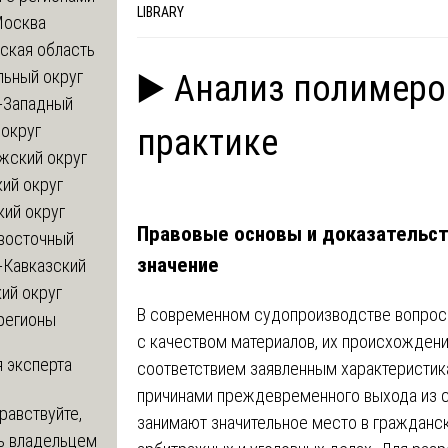
LIBRARY
Москва
ская область
льный округ
▶️ Анализ полимеро
-Западный
округ
практике
жский округ
ий округ
кий округ
Правовые основы и доказательс
восточный
значение
-Кавказский
ий округ
В современном судопроизводстве вопрос
регионы
с качеством материалов, их происхожден
 эксперта
соответствием заявленным характеристик
причинами преждевременного выхода из с
равствуйте,
занимают значительное место в гражданск
ь владельцем