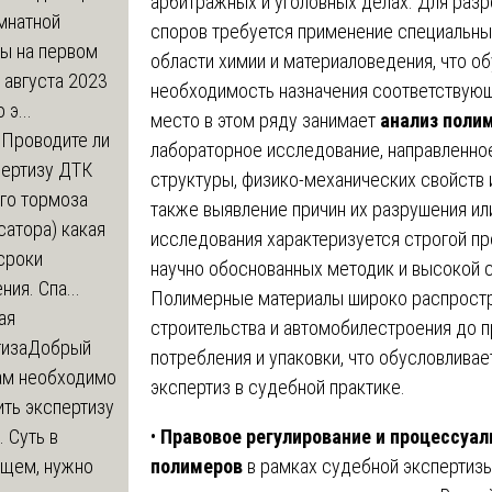
арбитражных и уголовных делах. Для разр
мнатной
споров требуется применение специальны
ры на первом
области химии и материаловедения, что о
 августа 2023
необходимость назначения соответствующ
 э...
место в этом ряду занимает
анализ поли
м
Проводите ли
лабораторное исследование, направленное
пертизу ДТК
структуры, физико-механических свойств
го тормоза
также выявление причин их разрушения ил
атора) какая
исследования характеризуется строгой п
сроки
научно обоснованных методик и высокой 
ния. Спа...
Полимерные материалы широко распростр
ая
строительства и автомобилестроения до п
тиза
Добрый
потребления и упаковки, что обусловлива
нам необходимо
экспертиз в судебной практике.
ть экспертизу
•
Правовое регулирование и процессуа
 Суть в
полимеров
в рамках судебной экспертиз
щем, нужно