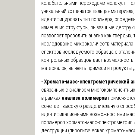
колебательными переходами молекул. По
уникальный «отпечаток пальца» материала
идентифицировать тип полимера, определи
изменения структуры, вызванные деструк
позволяет проводить анализ как твердых, 
исследование микроколичеств материала 
спектров исследуемого образца с эталон
контрольных образцов дает возможность 
материалов, выявить примеси и продукты 
•
Хромато-масс-спектрометрический ан
связанных с анализом многокомпонентных
в рамках
анализа полимеров
применяется
сочетает высокую разделительную спосо
идентификационными возможностями масс
полимеров хромато-масс-спектрометрия и
деструкции (пиролитическая хромато-масс