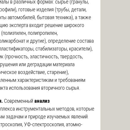
лы в различных формах: сырье (гранулы,
рофили), готовые изделия (трубы, детали,
ты автомобилей, бытовая техника), а также
нцию эксперта входит решение широкого
 (полиэтилен, полипропилен,
оликарбонат и другие), определение состава
пластификаторы, стабилизаторы, красители),
 (прочность, эластичность, твердость,
зрушения или деградации материала
ическое воздействие, старение),
вленным характеристикам и требованиям
кта использования вторичного сырья.
я.
Современный
анализ
мплекса инструментальных методов, которые
м задачам и природе изучаемых явлений.
троскопия, УФ-спектроскопия, атомно-