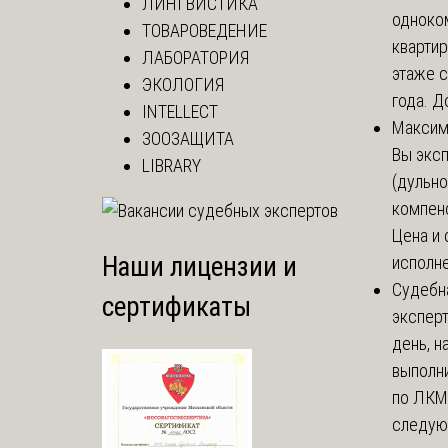
ЛИНГВИСТИКА
одноко
ТОВАРОВЕДЕНИЕ
кварти
ЛАБОРАТОРИЯ
этаже с
ЭКОЛОГИЯ
года. До
INTELLECT
Макси
ЗООЗАЩИТА
Вы экс
LIBRARY
(дульно
компенс
Цена и 
Наши лицензии и
исполне
Судебн
сертификаты
экспер
день, 
выполни
по ЛКМ.
следую