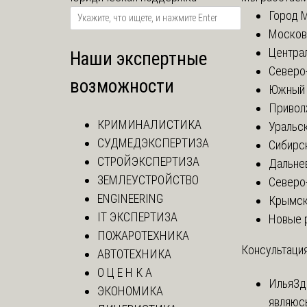
Город 
Москов
Центра
Наши экспертные
Северо
возможности
Южный 
Привол
КРИМИНАЛИСТИКА
Уральск
СУДМЕДЭКСПЕРТИЗА
Сибирс
СТРОЙЭКСПЕРТИЗА
Дальне
ЗЕМЛЕУСТРОЙСТВО
Северо
ENGINEERING
Крымск
IT ЭКСПЕРТИЗА
Новые 
ПОЖАРОТЕХНИКА
Консультация
АВТОТЕХНИКА
О Ц Е Н К А
Илья
Зд
ЭКОНОМИКА
являюс