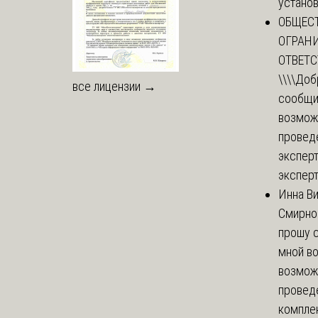
установи
ОБЩЕС
ОГРАН
ОТВЕТ
\\\\
Доб
все лицензии →
сообщи
возмож
провед
эксперт
эксперт
Инна В
Смирно
прошу с
мной в
возмож
провед
комплек