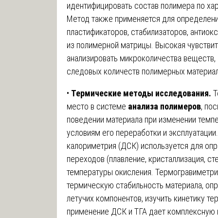
идентифицировать состав полимера по ха
Метод также применяется для определени
пластификаторов, стабилизаторов, антиок
из полимерной матрицы. Высокая чувствите
анализировать микроколичества веществ,
следовых количеств полимерных материал
•
Термические методы исследования.
Т
место в системе
анализа полимеров
, по
поведении материала при изменении темпе
условиям его переработки и эксплуатаци
калориметрия (ДСК) используется для опр
переходов (плавление, кристаллизация, ст
температуры окисления. Термогравиметрич
термическую стабильность материала, опр
летучих компонентов, изучить кинетику т
применение ДСК и ТГА дает комплексную 