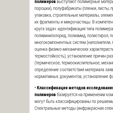
полимеров
выступают полимерные материа
порошки), полуфабрикаты (пленки, листы, п
упаковка, строительные материалы, элемен
их фрагменты и микрочастицы. В компете
круга задач: идентификация типа полимера
поливинилхлорид, полиамид, полистирол, п
многокомпонентных систем (наполнители, 
оценка физико-механических характеристик
термостойкость), установление причин ра
(термическое, термоокислительное, механ
определение соответствия материала зая
нормативных документов, установление фа
•
Классификация методов исследовани
полимеров
базируется на применении ко
могут быть классифицированы по решаемы
Спектральные методы (инфракрасная спек