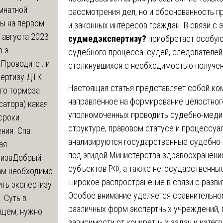
мнатной
рассмотрения дел, но и обоснованность 
ры на первом
и законных интересов граждан. В связи с 
 августа 2023
судмедэкспертизу?
приобретает особую 
 э...
судебного процесса: судей, следователей,
м
Проводите ли
столкнувшихся с необходимостью получен
пертизу ДТК
Настоящая статья представляет собой ко
го тормоза
направленное на формирование целостног
атора) какая
уполномоченных проводить судебно-медиц
сроки
структуре, правовом статусе и процессуа
ния. Спа...
анализируются государственные судебно
ая
под эгидой Министерства здравоохранения
тиза
Добрый
субъектов РФ, а также негосударственные
нам необходимо
широкое распространение в связи с разви
ть экспертизу
Особое внимание уделяется сравнительно
 Суть в
различных форм экспертных учреждений, 
щем, нужно
зависимости от конкретных задач и катего