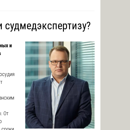
и судмедэкспертизу?
ных и
в
восудия
т
данским
. От
о
о сроки