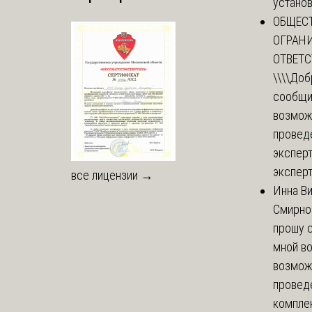
установи
ОБЩЕС
ОГРАН
ОТВЕТ
\\\\
Доб
сообщи
возмож
провед
эксперт
эксперт
все лицензии →
Инна В
Смирно
прошу с
мной в
возмож
провед
комплек