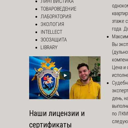
ЛИНГВИСТИКА
одноко
ТОВАРОВЕДЕНИЕ
кварти
ЛАБОРАТОРИЯ
этаже с
ЭКОЛОГИЯ
года. До
INTELLECT
Макси
ЗООЗАЩИТА
Вы экс
LIBRARY
(дульно
компенс
Цена и 
исполне
Судебн
экспер
день, 
выполни
Наши лицензии и
по ЛКМ.
следую
сертификаты