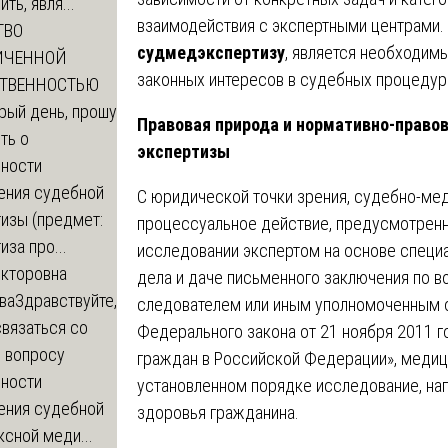
ть, явля...
взаимодействия с экспертными центрами.
ТВО
судмедэкспертизу
, является необходим
ИЧЕННОЙ
законных интересов в судебных процедур
СТВЕННОСТЬЮ
рый день, прошу
Правовая природа и нормативно-право
ть о
экспертизы
ности
ения судебной
С юридической точки зрения, судебно-ме
изы (предмет:
процессуальное действие, предусмотрен
иза про...
исследовании экспертом на основе специ
икторовна
дела и даче письменного заключения по в
ва
Здравствуйте,
следователем или иным уполномоченным ор
вязаться со
Федерального закона от 21 ноября 2011 
о вопросу
граждан в Российской Федерации», медиц
ности
установленном порядке исследование, на
ения судебной
здоровья гражданина.
сной меди...