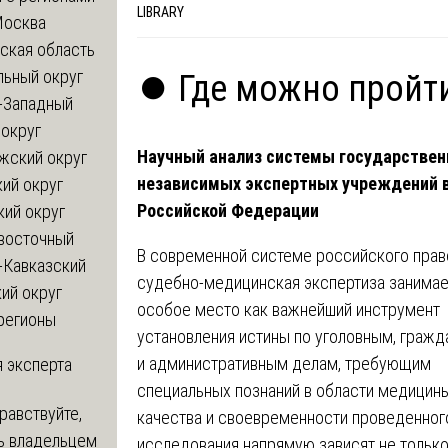
LIBRARY
Москва
ская область
льный округ
⏺️ Где можно пройт
-Западный
округ
Научный анализ системы государствен
жский округ
независимых экспертных учреждений 
ий округ
Российской Федерации
кий округ
восточный
В современной системе российского пра
-Кавказский
судебно-медицинская экспертиза занимае
ий округ
особое место как важнейший инструмент
регионы
установления истины по уголовным, граж
и административным делам, требующим
 эксперта
специальных познаний в области медицины
равствуйте,
качества и своевременности проведенног
ь владельцем
исследования напрямую зависят не тольк