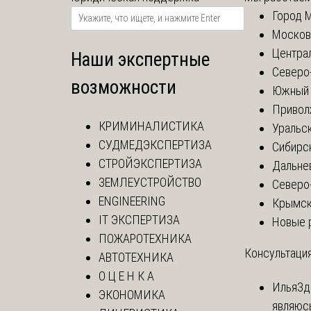
Город 
Москов
Центра
Наши экспертные
Северо
возможности
Южный 
Привол
КРИМИНАЛИСТИКА
Уральск
СУДМЕДЭКСПЕРТИЗА
Сибирс
СТРОЙЭКСПЕРТИЗА
Дальне
ЗЕМЛЕУСТРОЙСТВО
Северо
ENGINEERING
Крымск
IT ЭКСПЕРТИЗА
Новые 
ПОЖАРОТЕХНИКА
Консультация
АВТОТЕХНИКА
О Ц Е Н К А
Илья
Зд
ЭКОНОМИКА
являюс