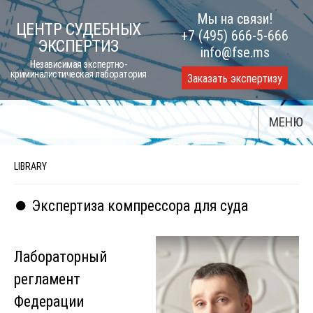
Skip
Мы на связи!
ЦЕНТР СУДЕБНЫХ
to
+7 (495) 666-5-666
ЭКСПЕРТИЗ
content
info@fse.ms
Независимая экспертно-
криминалистическая лаборатория
Заказать экспертизу
МЕНЮ
LIBRARY
⏺️ Экспертиза компрессора для суда
Лабораторный
регламент
Федерации