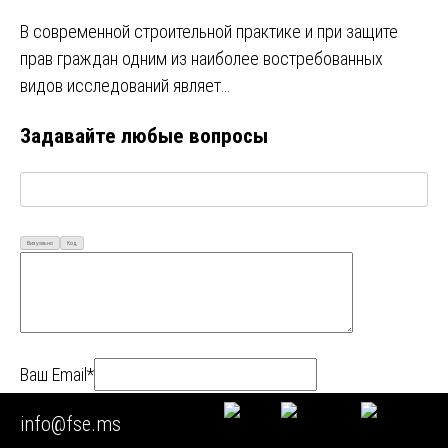
В современной строительной практике и при защите
прав граждан одним из наиболее востребованных
видов исследований являет…
Задавайте любые вопросы
Визуально
Код
Ваш Email*
info@fse.ms
Ваше имя*