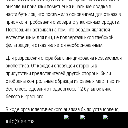
выявлены признаки помутнения и наличие осадка в
части бутылок, что послужило основанием для отказа в
приемке и требования о возврате уплаченных средств.
Поставщик настаивал на том, что осадок является
естественным для вин, не подвергавшихся глубокой
фильтрации, и отказ является необоснованным.
Для разрешения спора была инициирована независимая
экспертиза. От каждой спорящей стороны в
присутствии представителей другой стороны были
отобраны контрольные образцы из разных мест партии.
Всего исследованию подверглось 12 бутылок вина
белого и красного.
В ходе органолептического анализа было установлено,
что исследуемые образцы имеют посторонние тона во
info@fse.ms
вкусе и аромате, нехарактерные для данного типа вин.