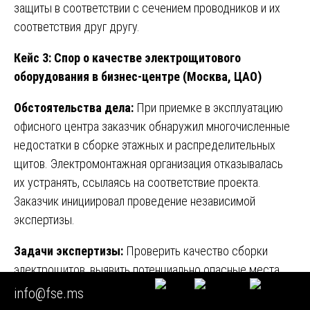
защиты в соответствии с сечением проводников и их
соответствия друг другу.
Кейс 3: Спор о качестве электрощитового
оборудования в бизнес-центре (Москва, ЦАО)
Обстоятельства дела:
При приемке в эксплуатацию
офисного центра заказчик обнаружил многочисленные
недостатки в сборке этажных и распределительных
щитов. Электромонтажная организация отказывалась
их устранять, ссылаясь на соответствие проекта.
Заказчик инициировал проведение независимой
экспертизы.
Задачи экспертизы:
Проверить качество сборки
электрощитов, выявить потенциально опасные места,
оценить правильность выбора защит и обеспечение
info@fse.ms
селективности.