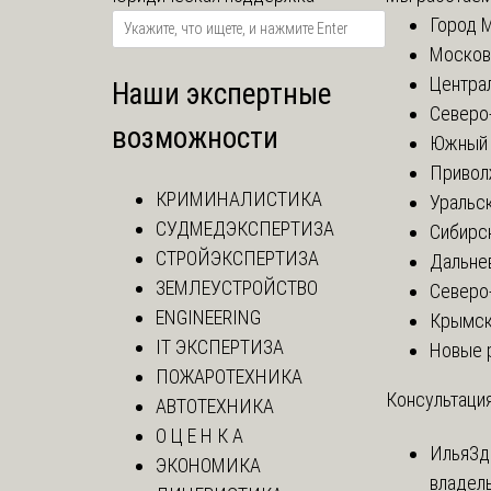
Город 
Москов
Центра
Наши экспертные
Северо
возможности
Южный 
Привол
КРИМИНАЛИСТИКА
Уральск
СУДМЕДЭКСПЕРТИЗА
Сибирс
СТРОЙЭКСПЕРТИЗА
Дальне
ЗЕМЛЕУСТРОЙСТВО
Северо
ENGINEERING
Крымск
IT ЭКСПЕРТИЗА
Новые 
ПОЖАРОТЕХНИКА
Консультация
АВТОТЕХНИКА
О Ц Е Н К А
Илья
Зд
ЭКОНОМИКА
владел