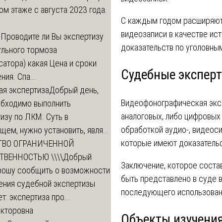
ом этаже с августа 2023 года.
С каждым годом расширяют
видеозаписи в качестве ис
м
Проводите ли Вы экспертизу
доказательств по уголовны
ульного тормоза
атора) какая Цена и сроки
Судебные экспер
ния. Спа...
ая экспертиза
Добрый день,
Видеофонографическая экс
обходимо выполнить
аналоговых, либо цифровых 
изу по ЛКМ. Суть в
обработкой аудио-, видеоси
ем, нужно установить, явля...
которые имеют доказательс
ТВО ОГРАНИЧЕННОЙ
ТВЕННОСТЬЮ \\\\
Добрый
Заключение, которое соста
прошу сообщить о возможности
быть представлено в суде 
ения судебной экспертизы
последующего использовани
т: экспертиза про...
икторовна
Объекты изучени