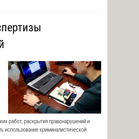
спертизы
й
их работ, раскрытия правонарушений и
ить использование криминалистической