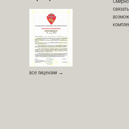
Смирно
связать
возмож
комплек
все лицензии →