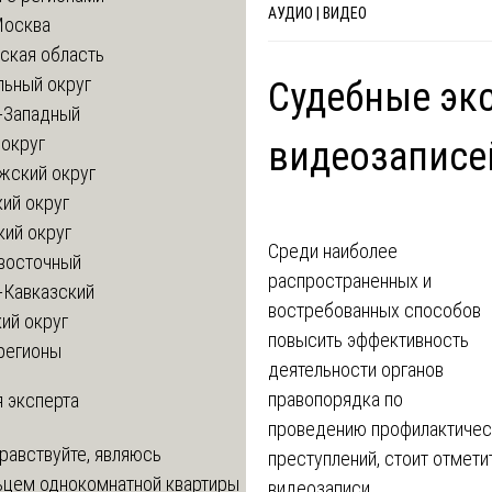
АУДИО | ВИДЕО
Москва
ская область
льный округ
Судебные эк
-Западный
округ
видеозаписе
жский округ
ий округ
кий округ
Среди наиболее
восточный
распространенных и
-Кавказский
востребованных способов
ий округ
повысить эффективность
регионы
деятельности органов
правопорядка по
 эксперта
проведению профилактическ
равствуйте, являюсь
преступлений, стоит отмет
ьцем однокомнатной квартиры
видеозаписи.