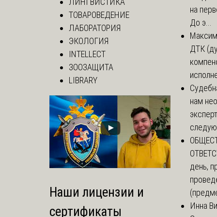
ЛИНГВИСТИКА
на перв
ТОВАРОВЕДЕНИЕ
До э...
ЛАБОРАТОРИЯ
Макси
ЭКОЛОГИЯ
ДТК (д
INTELLECT
компенс
ЗООЗАЩИТА
исполне
LIBRARY
Судебн
нам не
эксперт
следующ
ОБЩЕС
ОТВЕТС
день, 
провед
Наши лицензии и
(предме
Инна В
сертификаты