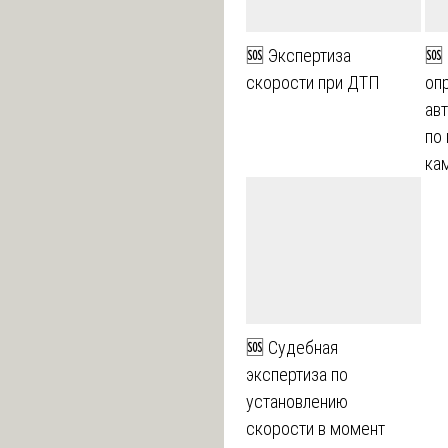
🆘 Экспертиза
🆘
скорости при ДТП
оп
ав
по
ка
🆘 Судебная
экспертиза по
установлению
скорости в момент