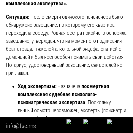
комплексная экспертиза».
Ситуация:
После смерти одинокого пенсионера было
обнаружено завещание, по которому его квартира
переходила соседу. Родная сестра покойного оспорила
завещание, утверждая, что на момент его подписания
брат страдал тяжелой алкогольной энцефалопатией с
деменцией и был неспособен понимать свои действия.
Нотариус, удостоверявший завещание, свидетелей не
приглашал.
Ход экспертизы:
Назначена
посмертная
комплексная судебная психолого-
психиатрическая экспертиза
. Поскольку
личный осмотр невозможен, эксперты (психиатр и
психолог) работали исключительно с материалами:
info@fse.ms
Медицинские документы:
Выписки из