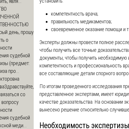
установить:
ть, явля...
ТВО
компетентность врача;
ИЧЕННОЙ
правильность медикаментов;
СТВЕННОСТЬЮ
своевременное оказание помощи и т
рый день, прошу
ть о
Эксперты должны провести полное рассле
ности
чтобы получить все точные доказательст
ения судебной
документы, чтобы получить необходимую
изы (предмет:
компетентность и профессиональность вра
иза про...
все составляющие детали спорного вопро
икторовна
По итогам проведенного исследования пр
ва
Здравствуйте,
представленное экспертами‚ имеет юриди
вязаться со
качестве доказательства. На основании э
о вопросу
вынесено решение относительно случивше
ности
ения судебной
Необходимость экспертиз
сной меди...