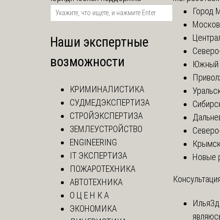
Город 
Москов
Центра
Наши экспертные
Северо
возможности
Южный 
Привол
КРИМИНАЛИСТИКА
Уральск
СУДМЕДЭКСПЕРТИЗА
Сибирс
СТРОЙЭКСПЕРТИЗА
Дальне
ЗЕМЛЕУСТРОЙСТВО
Северо
ENGINEERING
Крымск
IT ЭКСПЕРТИЗА
Новые 
ПОЖАРОТЕХНИКА
Консультация
АВТОТЕХНИКА
О Ц Е Н К А
Илья
Зд
ЭКОНОМИКА
являюс