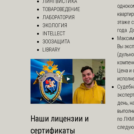
ЛИНГВИСТИКА
одноко
ТОВАРОВЕДЕНИЕ
кварти
ЛАБОРАТОРИЯ
этаже с
ЭКОЛОГИЯ
года. До
INTELLECT
Макси
ЗООЗАЩИТА
Вы экс
LIBRARY
(дульно
компенс
Цена и 
исполне
Судебн
экспер
день, 
выполни
Наши лицензии и
по ЛКМ.
следую
сертификаты