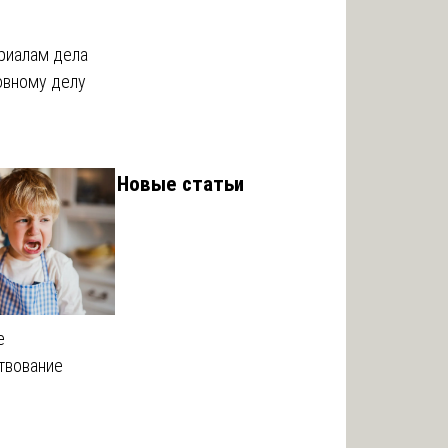
риалам дела
овному делу
Новые статьи
е
твование