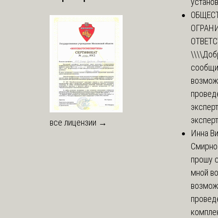
установи
ОБЩЕС
ОГРАН
ОТВЕТ
\\\\
Доб
сообщи
возмож
провед
эксперт
эксперт
все лицензии →
Инна В
Смирно
прошу с
мной в
возмож
провед
комплек