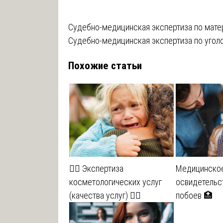
Навигация
Судебно-медицинская экспертиза по мате
Судебно-медицинская экспертиза по угол
по
Похожие статьи
записям
💆‍♀️ Экспертиза
Медицинско
косметологических услуг
освидетельс
(качества услуг) 💆‍♂️
побоев 🏥