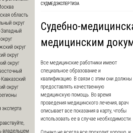
СУДМЕДЭКСПЕРТИЗА
Москва
ская область
льный округ
Судебно-медицинска
-Западный
округ
медицинским доку
жский округ
ий округ
Все медицинские работники имеют
кий округ
специальное образование и
восточный
квалификацию. В связи с этим они должны
-Кавказский
предоставлять качественную
ий округ
медицинскую помощь. Во время
регионы
проведения медицинского лечения, врач
 эксперта
описывает все показания в карту, чтобы
использовать ее в случае необходимости.
равствуйте,
ь владельцем
Однако не всегда все проходит хорошо‚ и