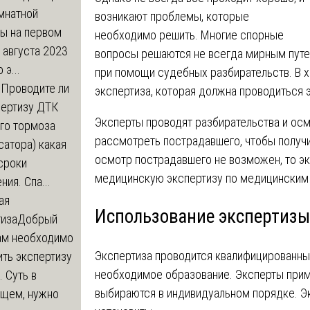
мнатной
возникают проблемы, которые
ры на первом
необходимо решить. Многие спорные
 августа 2023
вопросы решаются не всегда мирным путе
 э...
при помощи судебных разбирательств. В х
м
Проводите ли
экспертиза, которая должна проводиться 
пертизу ДТК
Эксперты проводят разбирательства и ос
го тормоза
рассмотреть пострадавшего, чтобы получ
атора) какая
осмотр пострадавшего не возможен, то эк
сроки
медицинскую экспертизу по медицинским
ния. Спа...
ая
Использование экспертизы
тиза
Добрый
нам необходимо
Экспертиза проводится квалифицированны
ть экспертизу
необходимое образование. Эксперты при
 Суть в
выбираются в индивидуальном порядке. Эк
щем, нужно