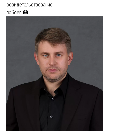
освидетельствование
побоев 🏥