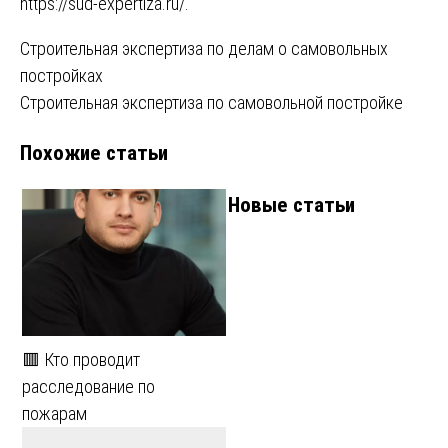
https://sud-expertiza.ru/
.
Навигация
Строительная экспертиза по делам о самовольных
постройках
по
Строительная экспертиза по самовольной постройке
записям
Похожие статьи
Новые статьи
🟥 Кто проводит
расследование по
пожарам