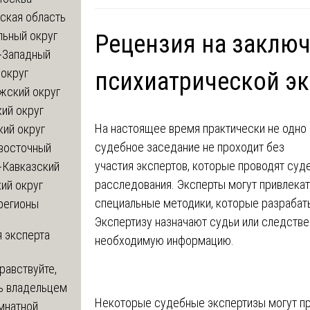
ская область
льный округ
Рецензия на заключ
-Западный
округ
психиатрической э
жский округ
ий округ
На настоящее время практически не одно
кий округ
судебное заседание не проходит без
восточный
участия экспертов, которые проводят суд
-Кавказский
расследования. Эксперты могут привлекат
ий округ
специальные методики, которые разрабат
регионы
Экспертизу назначают судьи или следстве
 эксперта
необходимую информацию.
равствуйте,
ь владельцем
Некоторые судебные экспертизы могут пр
мнатной