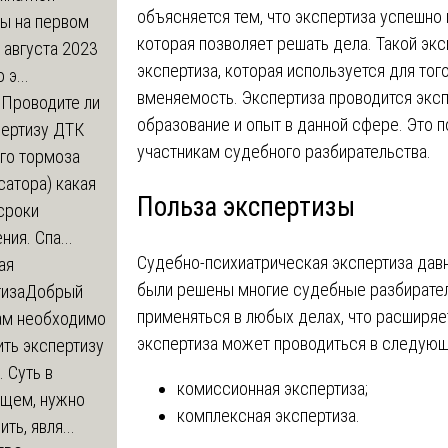
объясняется тем, что экспертиза успешн
ры на первом
которая позволяет решать дела. Такой эк
 августа 2023
экспертиза, которая используется для тог
 э...
вменяемость. Экспертиза проводится экс
м
Проводите ли
образование и опыт в данной сфере. Это 
пертизу ДТК
участникам судебного разбирательства.
го тормоза
атора) какая
Польза экспертизы
сроки
ния. Спа...
Судебно-психиатрическая экспертиза давн
ая
были решены многие судебные разбирател
тиза
Добрый
применяться в любых делах, что расширяе
нам необходимо
экспертиза может проводиться в следую
ть экспертизу
 Суть в
комиссионная экспертиза;
щем, нужно
комплексная экспертиза.
ть, явля...