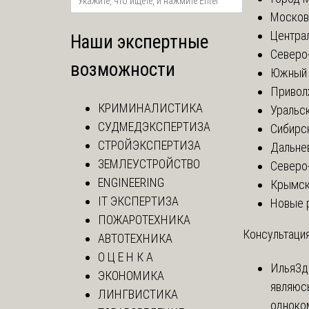
Москов
Центра
Наши экспертные
Северо
возможности
Южный 
Привол
КРИМИНАЛИСТИКА
Уральск
СУДМЕДЭКСПЕРТИЗА
Сибирс
СТРОЙЭКСПЕРТИЗА
Дальне
ЗЕМЛЕУСТРОЙСТВО
Северо
ENGINEERING
Крымск
IT ЭКСПЕРТИЗА
Новые 
ПОЖАРОТЕХНИКА
Консультация
АВТОТЕХНИКА
О Ц Е Н К А
Илья
Зд
ЭКОНОМИКА
являюс
ЛИНГВИСТИКА
одноко