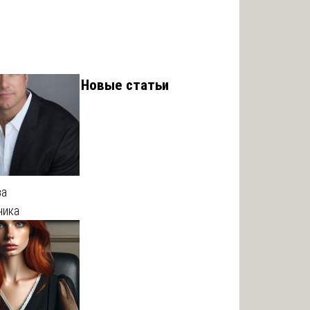
Новые статьи
за
чика