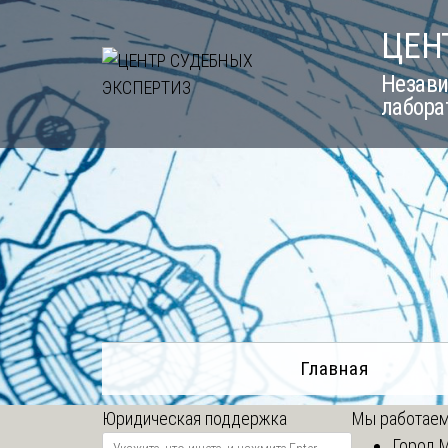
Skip
ЦЕН
to
content
Незави
лабора
Главная
Юридическая поддержка
Мы работаем
Город 