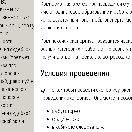
ТВО
Комиссионная экспертиза проводится с уч
ИЧЕННОЙ
имеют одинаковое образование и работают
СТВЕННОСТЬЮ
используется для того, чтобы эксперты мо
рый день, прошу
коллективного ответа.
ть о
Комплексная экспертиза проводится неск
ности
разных категориях и работают по разным 
ения судебной
получить ответ на несколько вопросов, к
изы (предмет:
иза про...
Условия проведения
икторовна
ва
Здравствуйте,
вязаться со
Для того, чтобы провести экспертизу, эк
о вопросу
проведения экспертизы. Она может прово
ности
амбулаторно;
ения судебной
стационарно;
сной меди...
в кабинете следователя;