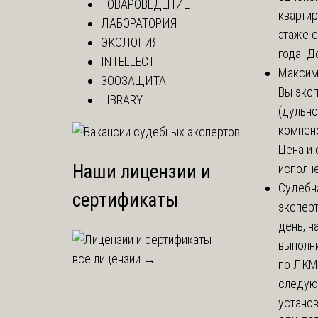
ТОВАРОВЕДЕНИЕ
кварти
ЛАБОРАТОРИЯ
этаже с
ЭКОЛОГИЯ
года. До
INTELLECT
Макси
ЗООЗАЩИТА
Вы экс
LIBRARY
(дульно
компенс
Цена и 
Наши лицензии и
исполне
Судебн
сертификаты
экспер
день, 
выполни
все лицензии →
по ЛКМ.
следую
установи