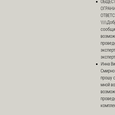
ОБЩЕС
ОГРАН
ОТВЕТ
\\\\
Доб
сообщи
возмож
провед
эксперт
эксперт
Инна В
Смирно
прошу с
мной в
возмож
провед
комплек