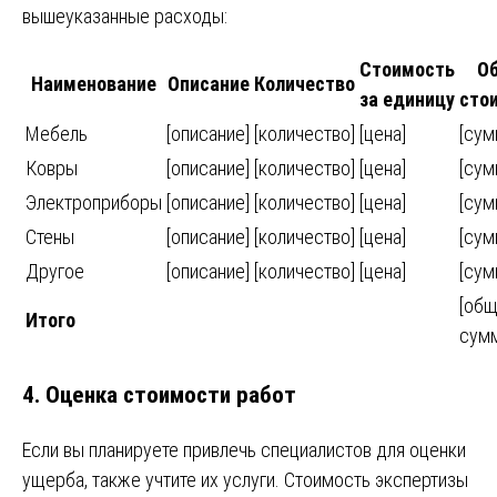
вышеуказанные расходы:
Стоимость
О
Наименование
Описание
Количество
за единицу
сто
Мебель
[описание]
[количество]
[цена]
[сум
Ковры
[описание]
[количество]
[цена]
[сум
Электроприборы
[описание]
[количество]
[цена]
[сум
Стены
[описание]
[количество]
[цена]
[сум
Другое
[описание]
[количество]
[цена]
[сум
[общ
Итого
сумм
4. Оценка стоимости работ
Если вы планируете привлечь специалистов для оценки
ущерба, также учтите их услуги. Стоимость экспертизы