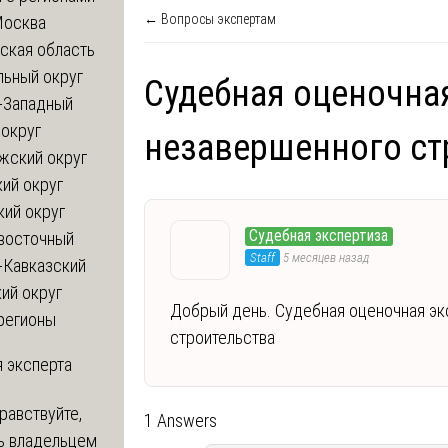
← Вопросы экспертам
Москва
ская область
льный округ
Судебная оценочная
-Западный
округ
незавершенного ст
жский округ
ий округ
кий округ
Судебная экспертиза
восточный
Staff
5 месяцев назад
-Кавказский
ий округ
Добрый день. Судебная оценочная эк
регионы
строительства
 эксперта
равствуйте,
1 Answers
ь владельцем