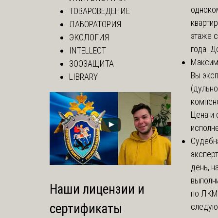
одноко
ТОВАРОВЕДЕНИЕ
кварти
ЛАБОРАТОРИЯ
этаже с
ЭКОЛОГИЯ
года. До
INTELLECT
Макси
ЗООЗАЩИТА
Вы экс
LIBRARY
(дульно
компенс
Цена и 
исполне
Судебн
экспер
день, 
выполни
Наши лицензии и
по ЛКМ.
сертификаты
следую