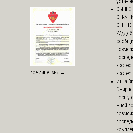
установи
ОБЩЕС
ОГРАН
ОТВЕТ
\\\\
Доб
сообщи
возмож
провед
эксперт
все лицензии →
эксперт
Инна В
Смирно
прошу с
мной в
возмож
провед
комплек