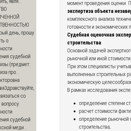
ть, явля...
момент проведения оценки. 
ТВО
экспертиза объекта незаве
ИЧЕННОЙ
комплексного анализа техниче
СТВЕННОСТЬЮ
готовности и экономических 
рый день, прошу
Судебная оценочная экспе
ть о
строительства
ности
Основной задачей экспертног
ения судебной
рыночной или иной стоимости
изы (предмет:
При этом специалисты учитыв
иза про...
выполненных строительных ра
икторовна
экономическую целесообразн
ва
Здравствуйте,
В рамках исследования экспе
вязаться со
определение степени ст
о вопросу
расчет стоимости факти
ности
определение рыночной 
ения судебной
строительства;
сной меди...