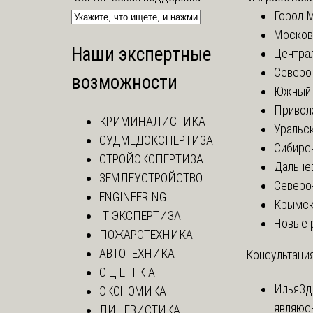
Город 
Москов
Наши экспертные
Центра
Северо
возможности
Южный 
Привол
КРИМИНАЛИСТИКА
Уральск
СУДМЕДЭКСПЕРТИЗА
Сибирс
СТРОЙЭКСПЕРТИЗА
Дальне
ЗЕМЛЕУСТРОЙСТВО
Северо
ENGINEERING
Крымск
IT ЭКСПЕРТИЗА
Новые 
ПОЖАРОТЕХНИКА
АВТОТЕХНИКА
Консультация
О Ц Е Н К А
Илья
Зд
ЭКОНОМИКА
являюс
ЛИНГВИСТИКА