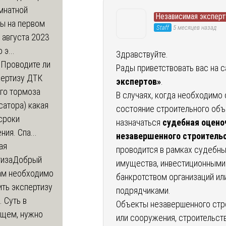
мнатной
Независимая эксперт
ры на первом
Staff
5 месяцев назад
 августа 2023
 э...
Здравствуйте.
м
Проводите ли
Рады приветствовать вас на 
пертизу ДТК
экспертов»
.
го тормоза
В случаях, когда необходимо
атора) какая
состояние строительного объ
сроки
назначаться
судебная оцено
ния. Спа...
незавершенного строитель
ая
проводится в рамках судебны
тиза
Добрый
имущества, инвестиционными 
нам необходимо
банкротством организаций ил
ть экспертизу
подрядчиками.
 Суть в
Объекты незавершенного стр
щем, нужно
или сооружения, строительст