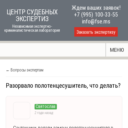
Skip
Ждем ваших заявок!
ЦЕНТР СУДЕБНЫХ
to
+7 (995) 100-33-55
ЭКСПЕРТИЗ
content
info@fse.ms
Независимая экспертно-
криминалистическая лаборатория
Заказать экспертизу
МЕНЮ
← Вопросы экспертам
Разорвало полотенцесушитель, что делать?
Святослав
2 года назад
Сантехники делали замену полотенцесушителя в