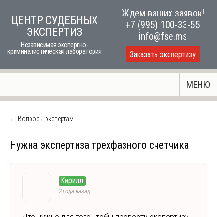
Skip
Ждем ваших заявок!
ЦЕНТР СУДЕБНЫХ
to
+7 (995) 100-33-55
ЭКСПЕРТИЗ
content
info@fse.ms
Независимая экспертно-
криминалистическая лаборатория
Заказать экспертизу
МЕНЮ
← Вопросы экспертам
Нужна экспертиза трехфазного счетчика
Кирилл
2 года назад
Что нужно для того,чтобы провести экспертизу