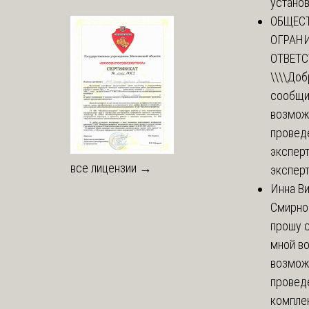
установи
ОБЩЕС
ОГРАН
ОТВЕТ
\\\\
Доб
сообщи
возмож
провед
эксперт
все лицензии →
эксперт
Инна В
Смирно
прошу с
мной в
возмож
провед
комплек