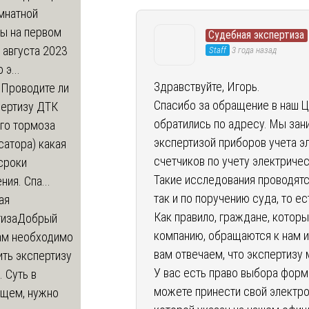
мнатной
ры на первом
Судебная экспертиза
 августа 2023
Staff
3 года назад
 э...
Здравствуйте, Игорь.
м
Проводите ли
Спасибо за обращение в наш Ц
пертизу ДТК
обратились по адресу. Мы за
го тормоза
экспертизой приборов учета эл
атора) какая
счетчиков по учету электричес
сроки
Такие исследования проводятс
ния. Спа...
так и по поручению суда, то е
ая
Как правило, граждане, котор
тиза
Добрый
компанию, обращаются к нам 
нам необходимо
вам отвечаем, что экспертизу
ть экспертизу
У вас есть право выбора форм
 Суть в
можете принести свой электро
щем, нужно