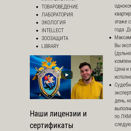
одноко
ТОВАРОВЕДЕНИЕ
кварти
ЛАБОРАТОРИЯ
этаже с
ЭКОЛОГИЯ
года. До
INTELLECT
Макси
ЗООЗАЩИТА
Вы экс
LIBRARY
(дульно
компенс
Цена и 
исполне
Судебн
экспер
день, 
выполни
Наши лицензии и
по ЛКМ.
сертификаты
следую