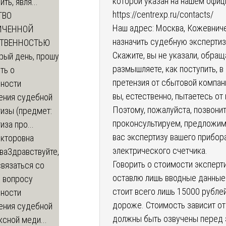
которой указан на нашем офиц
ть, явля...
https://centrexp.ru/contacts/
ТВО
Наш адрес: Москва, Кожевниче
ИЧЕННОЙ
назначить судебную экспертиз
СТВЕННОСТЬЮ
Скажите, вы не указали, обращ
рый день, прошу
размышляете, как поступить, в 
ть о
претензия от сбытовой компани
ности
вы, естественно, пытаетесь от
ения судебной
Поэтому, пожалуйста, позвонит
изы (предмет:
проконсультируем, предложим
иза про...
вас экспертизу вашего прибора
икторовна
электрического счетчика.
ва
Здравствуйте,
Говорить о стоимости эксперт
вязаться со
оставлю лишь вводные данные.
о вопросу
стоит всего лишь 15000 рублей
ности
дороже. Стоимость зависит от
ения судебной
должны быть озвучены перед э
сной меди...