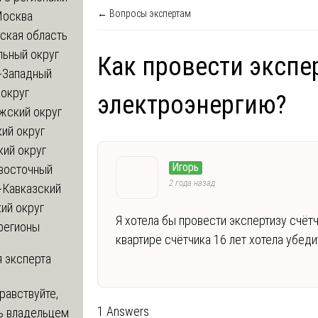
← Вопросы экспертам
Москва
ская область
льный округ
Как провести экспе
-Западный
округ
электроэнергию?
жский округ
ий округ
кий округ
Игорь
восточный
2 года назад
-Кавказский
ий округ
Я хотела бы провести экспертизу счёт
регионы
квартире счётчика 16 лет хотела убеди
 эксперта
равствуйте,
1 Answers
ь владельцем