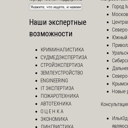
Город 
Москов
Наши экспертные
Центра
Северо
возможности
Южный 
Привол
КРИМИНАЛИСТИКА
Уральск
СУДМЕДЭКСПЕРТИЗА
Сибирс
СТРОЙЭКСПЕРТИЗА
Дальне
ЗЕМЛЕУСТРОЙСТВО
Северо
ENGINEERING
Крымск
IT ЭКСПЕРТИЗА
Новые 
ПОЖАРОТЕХНИКА
АВТОТЕХНИКА
Консультация
О Ц Е Н К А
Илья
Зд
ЭКОНОМИКА
являюс
ЛИНГВИСТИКА