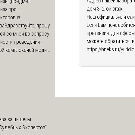
Адрес нашей лаборат
изы (предмет:
дом 3, 2-ой этаж.
иза про...
Наш официальный сай
икторовна
Если Вам понадобитс
ва
Здравствуйте, прошу
претензии, для оформ
ся со мной во вопросу
можете обратиться в
ности проведения
https://bneks.ru/yurid
й комплексной меди...
ава защищены
Судебных Экспертов"