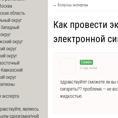
← Вопросы экспертам
Москва
ская область
льный округ
Как провести э
-Западный
округ
электронной си
жский округ
ий округ
кий округ
Семён
восточный
2 года назад
-Кавказский
ий округ
здравствуйте! сможете ли вы
регионы
сигареты?? проблема — не во
 эксперта
жидкостью
равствуйте, являюсь
ьцем однокомнатной