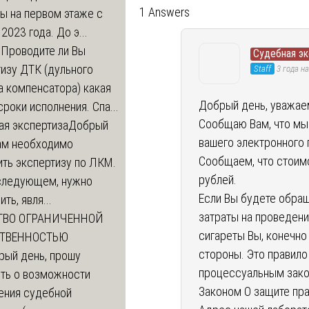
1 Answers
ы на первом этаже с
 2023 года. До э...
м
Проводите ли Вы
Судебная эк
изу ДТК (дульного
Staff
3 года н
а компенсатора) какая
Добрый день, уважае
сроки исполнения. Спа...
Сообщаю Вам, что мы 
ая экспертиза
Добрый
вашего электронного 
нам необходимо
Сообщаем, что стоим
ть экспертизу по ЛКМ.
рублей.
 следующем, нужно
Если Вы будете обращ
ть, явля...
затраты на проведени
ТВО ОГРАНИЧЕННОЙ
сигареты Вы, конечно
СТВЕННОСТЬЮ
стороны. Это правил
рый день, прошу
процессуальным зако
ть о возможности
Законом О защите пра
ения судебной