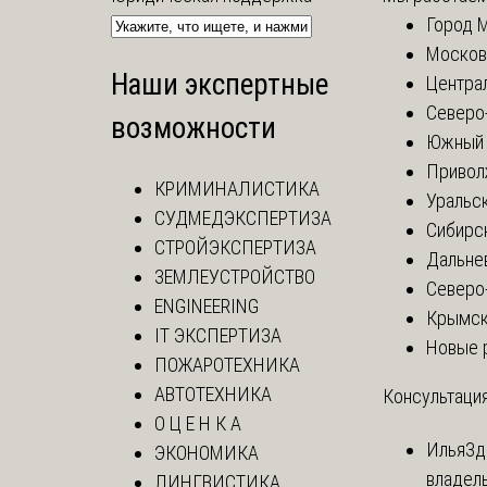
Город 
Москов
Наши экспертные
Центра
Северо
возможности
Южный 
Привол
КРИМИНАЛИСТИКА
Уральск
СУДМЕДЭКСПЕРТИЗА
Сибирс
СТРОЙЭКСПЕРТИЗА
Дальне
ЗЕМЛЕУСТРОЙСТВО
Северо
ENGINEERING
Крымск
IT ЭКСПЕРТИЗА
Новые 
ПОЖАРОТЕХНИКА
АВТОТЕХНИКА
Консультация
О Ц Е Н К А
Илья
Зд
ЭКОНОМИКА
владел
ЛИНГВИСТИКА