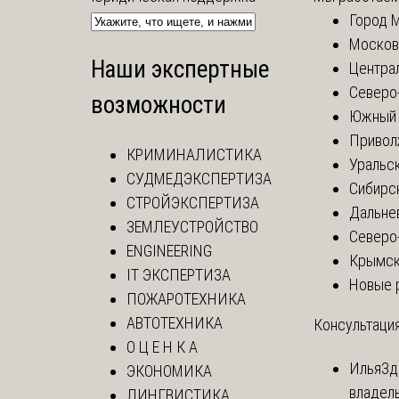
Город 
Москов
Наши экспертные
Центра
Северо
возможности
Южный 
Привол
КРИМИНАЛИСТИКА
Уральск
СУДМЕДЭКСПЕРТИЗА
Сибирс
СТРОЙЭКСПЕРТИЗА
Дальне
ЗЕМЛЕУСТРОЙСТВО
Северо
ENGINEERING
Крымск
IT ЭКСПЕРТИЗА
Новые 
ПОЖАРОТЕХНИКА
АВТОТЕХНИКА
Консультация
О Ц Е Н К А
Илья
Зд
ЭКОНОМИКА
владел
ЛИНГВИСТИКА