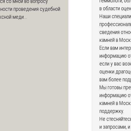
геммологи, об
ся со мной во вопросу
в области оце
ности проведения судебной
Наши специали
сной меди...
профессионал
сведения отно
камней в Моск
Если вам инте
информацию от
если у вас во
оценки драгоц
вам более под
Мы готовы пре
информацию от
камней в Моск
поддержку.
Не стесняйтес
и запросами, 