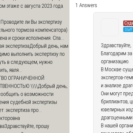
1 Answers
ом этаже с августа 2023 года.
м
Проводите ли Вы экспертизу
Суд
ульного тормоза компенсатора)
Staff
ена и сроки исполнения. Спа...
Здравствуйте, 
ая экспертиза
Добрый день, нам
Благодарим за
димо выполнить экспертизу по
организацию.
уть в следующем, нужно
В Москве сущ
ть, явля...
экспертов-гем
ТВО ОГРАНИЧЕННОЙ
и анализе дра
ТВЕННОСТЬЮ \\\\
Добрый день,
Они могут пре
сообщить о возможности
бриллиантов, 
ения судебной экспертизы
ювелирных изд
т: экспертиза про...
драгоценными 
икторовна
В нашей орган
ва
Здравствуйте, прошу