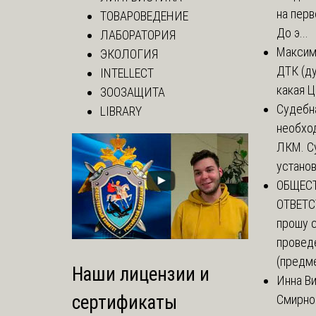
на перв
ТОВАРОВЕДЕНИЕ
До э...
ЛАБОРАТОРИЯ
Макси
ЭКОЛОГИЯ
ДТК (д
INTELLECT
какая Ц
ЗООЗАЩИТА
Судебн
LIBRARY
необхо
ЛКМ. С
установи
ОБЩЕС
ОТВЕТС
прошу 
провед
(предме
Наши лицензии и
Инна В
сертификаты
Смирно