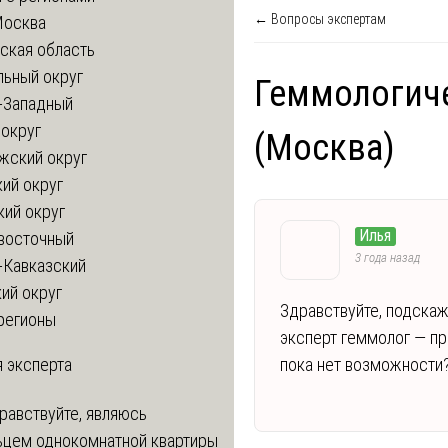
← Вопросы экспертам
Москва
ская область
льный округ
Геммологиче
-Западный
округ
(Москва)
жский округ
ий округ
кий округ
Илья
восточный
3 года назад
-Кавказский
ий округ
Здравствуйте, подскаж
регионы
эксперт геммолог — пр
 эксперта
пока нет возможности?
равствуйте, являюсь
ьцем однокомнатной квартиры