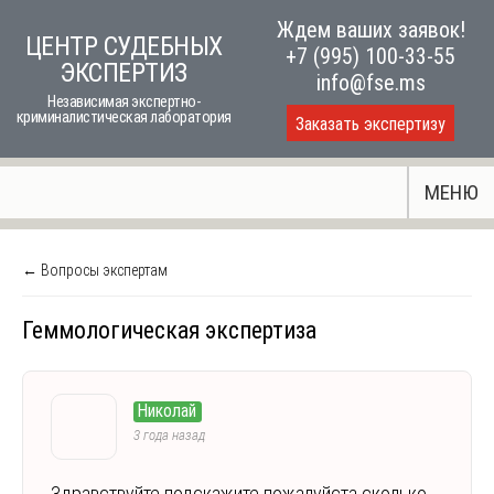
Skip
Ждем ваших заявок!
ЦЕНТР СУДЕБНЫХ
to
+7 (995) 100-33-55
ЭКСПЕРТИЗ
content
info@fse.ms
Независимая экспертно-
криминалистическая лаборатория
Заказать экспертизу
МЕНЮ
← Вопросы экспертам
Геммологическая экспертиза
Николай
3 года назад
Здравствуйте подскажите пожалуйста сколько