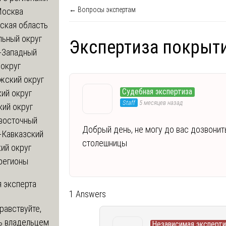
← Вопросы экспертам
Москва
ская область
льный округ
Экспертиза покрыт
-Западный
округ
жский округ
Судебная экспертиза
ий округ
Staff
5 месяцев назад
кий округ
восточный
Добрый день, не могу до вас дозвонит
-Кавказский
столешницы
ий округ
регионы
 эксперта
1 Answers
равствуйте,
ь владельцем
Независимая эксперти