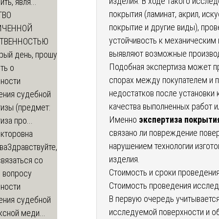
изделия. В ходе такого иссле
ть, явля...
покрытия (ламинат, акрил, иск
ТВО
покрытие и другие виды), пров
ИЧЕННОЙ
устойчивость к механическим 
СТВЕННОСТЬЮ
выявляют возможные произво
рый день, прошу
Подобная экспертиза может пр
ть о
спорах между покупателем и 
ности
недостатков после установки к
ения судебной
качества выполненных работ и
изы (предмет:
Именно
экспертиза покрыти
иза про...
связано ли повреждение пове
икторовна
нарушением технологии изгото
ва
Здравствуйте,
изделия.
вязаться со
Стоимость и сроки проведени
о вопросу
Стоимость проведения исследо
ности
В первую очередь учитывается
ения судебной
исследуемой поверхности и о
сной меди...