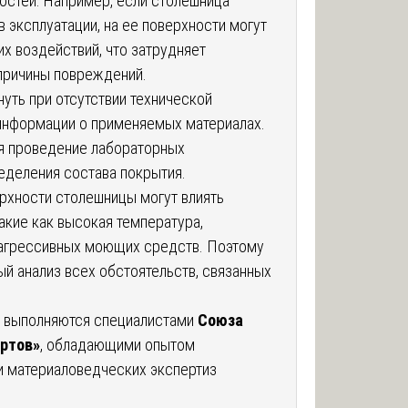
стей. Например, если столешница
 эксплуатации, на ее поверхности могут
х воздействий, что затрудняет
причины повреждений.
нуть при отсутствии технической
 информации о применяемых материалах.
ся проведение лабораторных
еделения состава покрытия.
ерхности столешницы могут влиять
акие как высокая температура,
 агрессивных моющих средств. Поэтому
й анализ всех обстоятельств, связанных
о выполняются специалистами
Союза
ртов»
, обладающими опытом
и материаловедческих экспертиз