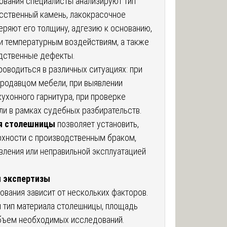
дования специалисты анализируют тип
усственный камень, лакокрасочное
еряют его толщину, адгезию к основанию,
и температурным воздействиям, а также
дственные дефекты.
оводиться в различных ситуациях: при
продавцом мебели, при выявлении
ухонного гарнитура, при проверке
ли в рамках судебных разбирательств.
я столешницы
позволяет установить,
рхности с производственным браком,
вления или неправильной эксплуатацией
я
экспертизы
вания зависит от нескольких факторов.
 тип материала столешницы, площадь
бъем необходимых исследований.