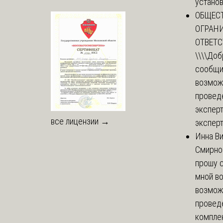
установи
ОБЩЕС
ОГРАН
ОТВЕТ
\\\\
Доб
сообщи
возмож
провед
эксперт
все лицензии →
эксперт
Инна В
Смирно
прошу с
мной в
возмож
провед
комплек