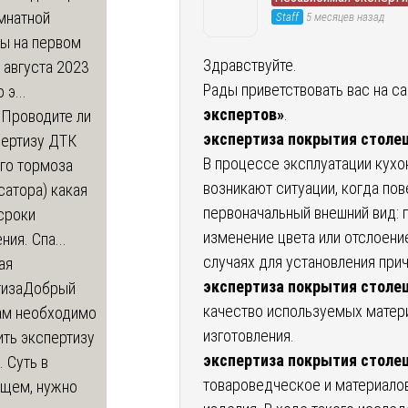
мнатной
Staff
5 месяцев назад
ры на первом
Здравствуйте.
 августа 2023
Рады приветствовать вас на с
 э...
экспертов»
.
м
Проводите ли
экспертиза покрытия стол
пертизу ДТК
В процессе эксплуатации кухо
го тормоза
возникают ситуации, когда по
атора) какая
первоначальный внешний вид: п
сроки
изменение цвета или отслоени
ния. Спа...
случаях для установления при
ая
экспертиза покрытия стол
тиза
Добрый
качество используемых матер
нам необходимо
изготовления.
ть экспертизу
экспертиза покрытия стол
 Суть в
товароведческое и материало
щем, нужно