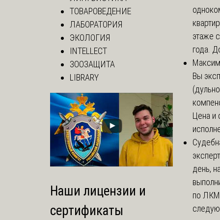
одноко
ТОВАРОВЕДЕНИЕ
кварти
ЛАБОРАТОРИЯ
этаже с
ЭКОЛОГИЯ
года. До
INTELLECT
Макси
ЗООЗАЩИТА
Вы экс
LIBRARY
(дульно
компенс
Цена и 
исполне
Судебн
экспер
день, 
выполни
Наши лицензии и
по ЛКМ.
сертификаты
следую