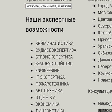
Город 
Москов
Наши экспертные
Центра
Северо
возможности
Южный 
Привол
КРИМИНАЛИСТИКА
Уральск
СУДМЕДЭКСПЕРТИЗА
Сибирс
СТРОЙЭКСПЕРТИЗА
Дальне
ЗЕМЛЕУСТРОЙСТВО
Северо
ENGINEERING
Крымск
IT ЭКСПЕРТИЗА
Новые 
ПОЖАРОТЕХНИКА
АВТОТЕХНИКА
Консультация
О Ц Е Н К А
Илья
Зд
ЭКОНОМИКА
являюс
ЛИНГВИСТИКА