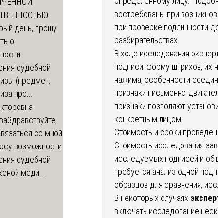
определенному лицу. Подобн
ИЧЕННОЙ
востребованы при возникнов
СТВЕННОСТЬЮ
при проверке подлинности д
рый день, прошу
разбирательствах.
ть о
В ходе исследования экспер
ности
подписи: форму штрихов, их 
ения судебной
нажима, особенности соедин
изы (предмет:
признаки письменно-двигател
иза про...
признаки позволяют установи
икторовна
конкретным лицом.
ва
Здравствуйте,
Стоимость и сроки проведен
вязаться со мной
Стоимость исследования зав
росу возможности
исследуемых подписей и объ
ения судебной
требуется анализ одной подп
сной меди...
образцов для сравнения, ис
В некоторых случаях
экспер
включать исследование нес