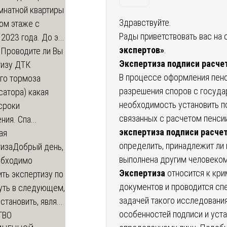
мнатной квартиры
Здравствуйте.
ом этаже с
Рады приветствовать вас на 
 2023 года. До э...
экспертов»
.
м
Проводите ли Вы
Экспертиза подписи расче
тизу ДТК
В процессе оформления пенс
го тормоза
разрешения споров с госуда
атора) какая
необходимость установить п
сроки
связанных с расчетом пенсии
ния. Спа...
экспертиза подписи расче
ая
определить, принадлежит ли 
тиза
Добрый день,
выполнена другим человеком
обходимо
Экспертиза
относится к кр
ть экспертизу по
документов и проводится сп
уть в следующем,
задачей такого исследования
становить, явля...
особенностей подписи и уст
ТВО