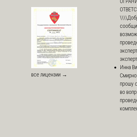
ОГРАН
ОТВЕТ
\\\\
Доб
сообщи
возмож
провед
эксперт
эксперт
Инна В
все лицензии →
Смирно
прошу с
во воп
провед
комплек