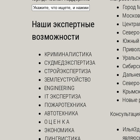
Город 
Москов
Наши экспертные
Центра
Северо
возможности
Южный 
Привол
КРИМИНАЛИСТИКА
Уральск
СУДМЕДЭКСПЕРТИЗА
Сибирс
СТРОЙЭКСПЕРТИЗА
Дальне
ЗЕМЛЕУСТРОЙСТВО
Северо
ENGINEERING
Крымск
IT ЭКСПЕРТИЗА
Новые 
ПОЖАРОТЕХНИКА
АВТОТЕХНИКА
Консультация
О Ц Е Н К А
Илья
Зд
ЭКОНОМИКА
являюс
ЛИНГВИСТИКА