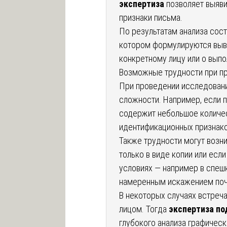
экспертиза
позволяет выяв
признаки письма.
По результатам анализа сост
котором формулируются выв
конкретному лицу или о вып
Возможные трудности при п
При проведении исследовани
сложности. Например, если п
содержит небольшое количес
идентификационных признако
Также трудности могут возни
только в виде копии или есл
условиях — например в спешк
намеренным искажением поч
В некоторых случаях встреч
лицом. Тогда
экспертиза по
глубокого анализа графическ