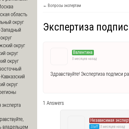
← Вопросы экспертам
Москва
ская область
льный округ
Экспертиза подпис
-Западный
округ
жский округ
Валентина
ий округ
5 месяцев назад
кий округ
восточный
Здравствуйте! Экспертиза подписи р
-Кавказский
ий округ
регионы
1 Answers
 эксперта
равствуйте,
Независимая экспер
ь владельцем
Staff
5 месяцев назад