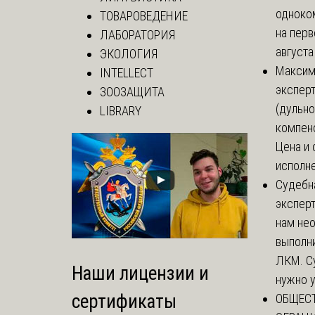
одноко
ТОВАРОВЕДЕНИЕ
на перв
ЛАБОРАТОРИЯ
августа
ЭКОЛОГИЯ
Макси
INTELLECT
экспер
ЗООЗАЩИТА
(дульно
LIBRARY
компенс
Цена и 
исполне
Судебн
экспер
нам не
выполни
ЛКМ. С
Наши лицензии и
нужно у
сертификаты
ОБЩЕС