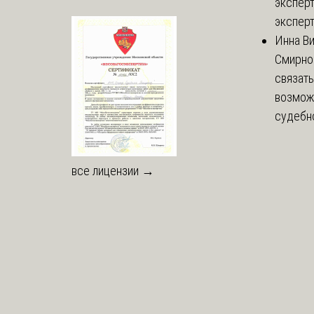
эксперт
эксперт
Инна В
Смирно
связать
возмож
судебно
все лицензии →