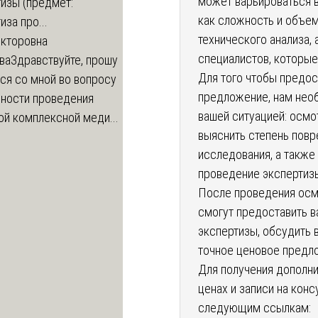
может варьироваться в
изы (предмет:
как сложность и объе
иза про...
технического анализа, 
икторовна
специалистов, которые
ва
Здравствуйте, прошу
Для того чтобы предос
ся со мной во вопросу
предложение, нам нео
ности проведения
вашей ситуацией: осм
й комплексной меди...
выяснить степень пов
исследования, а также
проведение экспертиз
После проведения осм
смогут предоставить в
экспертизы, обсудить 
точное ценовое предло
Для получения дополни
ценах и записи на конс
следующим ссылкам: