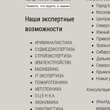
Город 
Москов
Наши экспертные
Центра
Северо
возможности
Южный 
Привол
КРИМИНАЛИСТИКА
Уральск
СУДМЕДЭКСПЕРТИЗА
Сибирс
СТРОЙЭКСПЕРТИЗА
Дальне
ЗЕМЛЕУСТРОЙСТВО
Северо
ENGINEERING
Крымск
IT ЭКСПЕРТИЗА
Новые 
ПОЖАРОТЕХНИКА
АВТОТЕХНИКА
Консультация
О Ц Е Н К А
Илья
Зд
ЭКОНОМИКА
владел
ЛИНГВИСТИКА