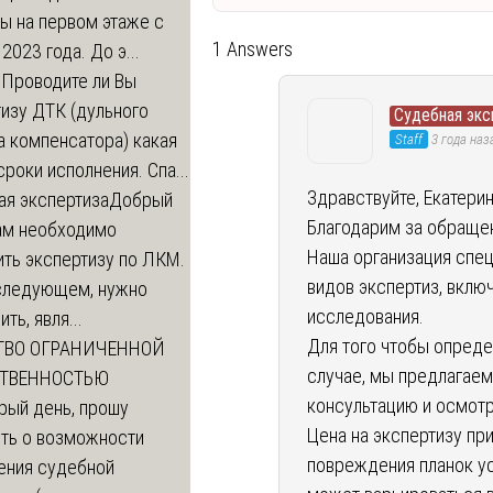
ы на первом этаже с
1 Answers
 2023 года. До э...
м
Проводите ли Вы
изу ДТК (дульного
Судебная экс
а компенсатора) какая
Staff
3 года наз
сроки исполнения. Спа...
Здравствуйте, Екатерин
ая экспертиза
Добрый
Благодарим за обращен
нам необходимо
Наша организация спец
ть экспертизу по ЛКМ.
видов экспертиз, вклю
 следующем, нужно
исследования.
ть, явля...
Для того чтобы опреде
ТВО ОГРАНИЧЕННОЙ
случае, мы предлагаем
СТВЕННОСТЬЮ
консультацию и осмот
рый день, прошу
Цена на экспертизу пр
ть о возможности
повреждения планок ус
ения судебной