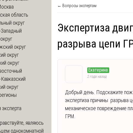
← Вопросы экспертам
Москва
ская область
льный округ
Экспертиза двиг
-Западный
округ
разрыва цепи Г
жский округ
ий округ
кий округ
Екатерина
восточный
2 года назад
-Кавказский
ий округ
Добрый день. Подскажите пожа
регионы
экспертиза причины разрыва ц
 эксперта
механическое повреждение пла
ГРМ.
равствуйте, являюсь
ьцем однокомнатной