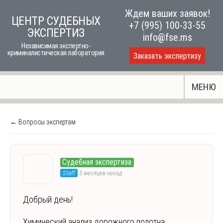
Skip
Ждем ваших заявок!
ЦЕНТР СУДЕБНЫХ
to
+7 (995) 100-33-55
ЭКСПЕРТИЗ
content
info@fse.ms
Независимая экспертно-
криминалистическая лаборатория
Заказать экспертизу
МЕНЮ
← Вопросы экспертам
Судебная экспертиза
Staff
5 месяцев назад
Добрый день!
Химический анализ дорожного полотна