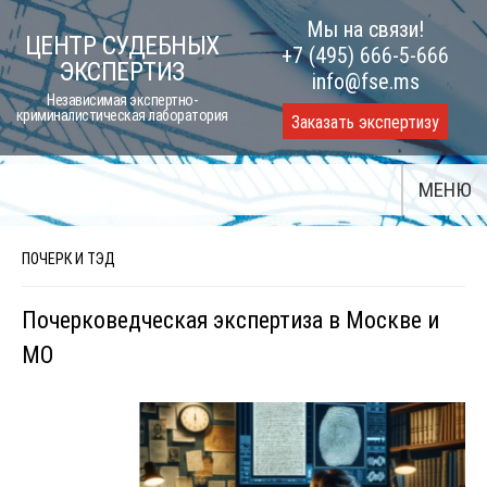
Skip
Мы на связи!
ЦЕНТР СУДЕБНЫХ
to
+7 (495) 666-5-666
ЭКСПЕРТИЗ
content
info@fse.ms
Независимая экспертно-
криминалистическая лаборатория
Заказать экспертизу
МЕНЮ
ПОЧЕРК И ТЭД
Почерковедческая экспертиза в Москве и
МО