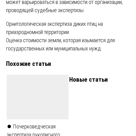
может варьироваться в зависимости от организации,
проводящей судебные экспертизы.
Навигация
Орнитологическая экспертиза диких птиц на
приаэродномной территории
по
Оценка стоимости земли, которая изымается для
записям
государственных или муниципальных нужд
Похожие статьи
Новые статьи
⏺️ Почерковедческая
экспертиза рукописного